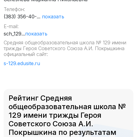
Телефон:
(383) 356-40-...
показать
E-mail:
sch_129...
показать
Средняя общеобразовательная школа № 129 имени
трижды Героя Советского Союза А.И. Покрышкина
официальный сайт:
s-129.edusite.ru
Рейтинг Средняя
общеобразовательная школа №
129 имени трижды Героя
Советского Союза А.И.
Покрышкина по результатам