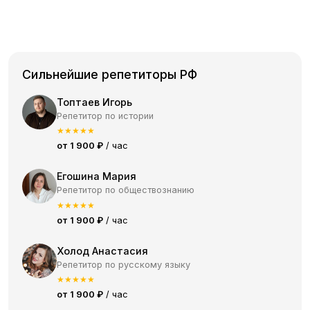
Сильнейшие репетиторы РФ
Топтаев Игорь
Репетитор по истории
★
★
★
★
★
от 1 900 ₽
/ час
Егошина Мария
Репетитор по обществознанию
★
★
★
★
★
от 1 900 ₽
/ час
Холод Анастасия
Репетитор по русскому языку
★
★
★
★
★
от 1 900 ₽
/ час