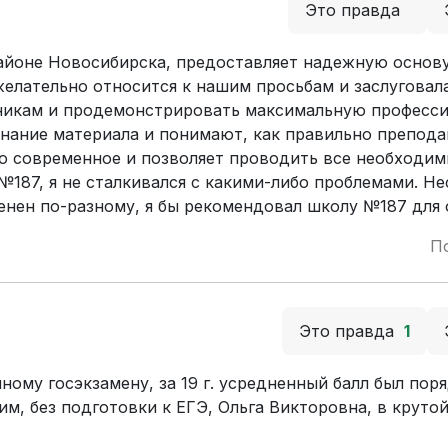
Это правда
айоне Новосибирска, предоставляет надежную основу
желательно относится к нашим просьбам и заслуговал
ченикам и продемонстрировать максимальную професс
ание материала и понимают, как правильно препода
о современное и позволяет проводить все необходимы
 №187, я не сталкивался с какими-либо проблемами. Н
енен по-разному, я бы рекомендовал школу №187 для 
П
Это правда
1
му госэкзамену, за 19 г. усредненный балл был поря
им, без подготовки к ЕГЭ, Ольга Викторовна, в круто