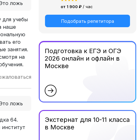
Это ложь
от 1 900 ₽
/ час
 для учебы
Подобрать репетитора
а наше
иональную
вать его
е занятия.
Подготовка к ЕГЭ и ОГЭ
есмотря на
2026 онлайн и офлайн в
обучения.
Москве
ожаловаться
Это ложь
Экстернат для 10-11 класса
дка 64.
в Москве
й институт