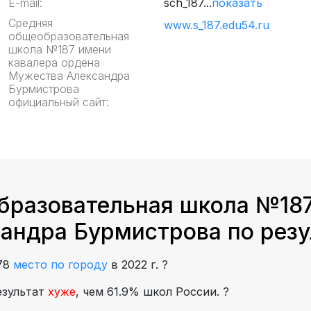
E-mail:
sch_187...
показать
Средняя
www.s_187.edu54.ru
общеобразовательная
школа №187 имени
кавалера ордена
Мужества Александра
Бурмистрова
официальный сайт:
бразовательная школа №187
андра Бурмистрова по резу
78
место по городу
в 2022 г.
?
езультат
хуже
, чем 61.9% школ России.
?