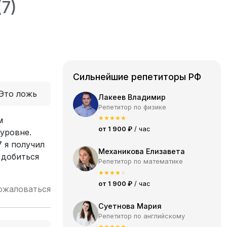
(7)
Сильнейшие репетиторы РФ
Это ложь
Лакеев Владимир
Репетитор по физике
★
★
★
★
★
м
от 1 900 ₽
/ час
уровне.
 я получил
Механикова Елизавета
 добиться
Репетитор по математике
★
★
★
★
★
от 1 900 ₽
/ час
ожаловаться
Суетнова Мария
Репетитор по английскому
★
★
★
★
★