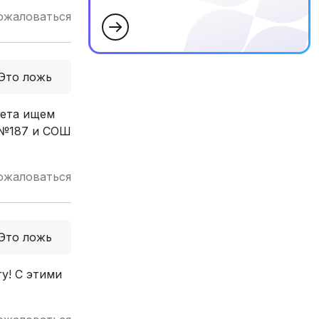
ожаловаться
Это ложь
лета ищем
 №187 и СОШ
ожаловаться
Это ложь
у! С этими