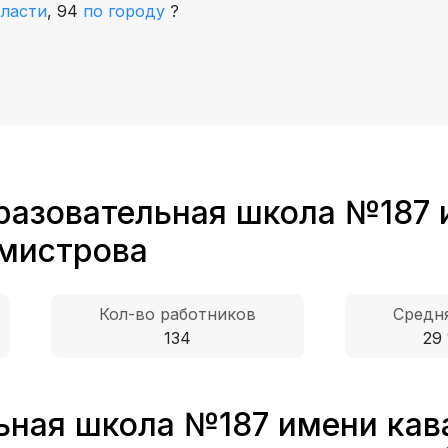
бласти
,
94
по городу
?
разовательная школа №187 
мистрова
Кол-во работников
Средня
134
29 
ьная школа №187 имени кав