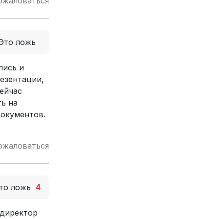
ожаловаться
Это ложь
лись и
резентации,
сейчас
ть на
документов.
ожаловаться
то ложь
4
 директор