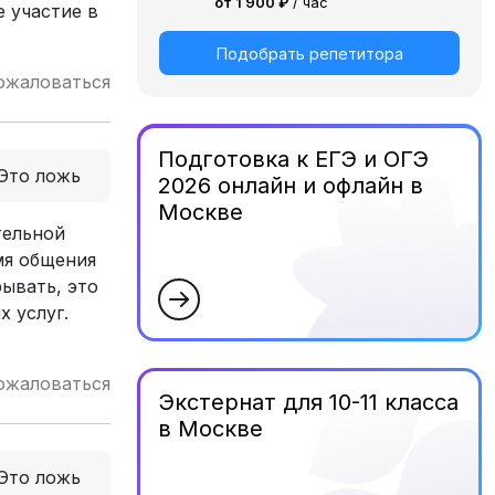
от 1 900 ₽
/ час
е участие в
Подобрать репетитора
ожаловаться
Подготовка к ЕГЭ и ОГЭ
Это ложь
2026 онлайн и офлайн в
Москве
тельной
мя общения
ывать, это
 услуг.
ожаловаться
Экстернат для 10-11 класса
в Москве
Это ложь