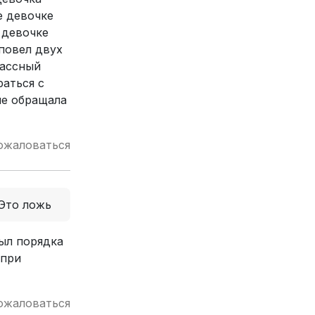
е девочке
 девочке
 повел двух
лассный
раться с
не обращала
ожаловаться
Это ложь
был порядка
 при
ожаловаться