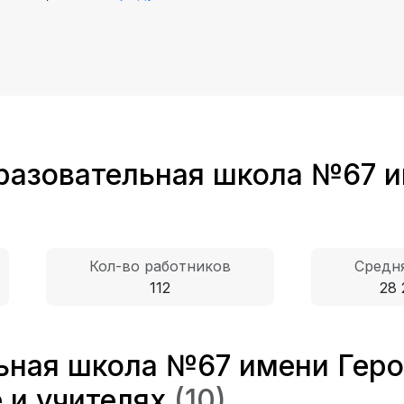
азовательная школа №67 и
Кол-во работников
Средня
112
28 
ная школа №67 имени Геро
е и учителях
(10)