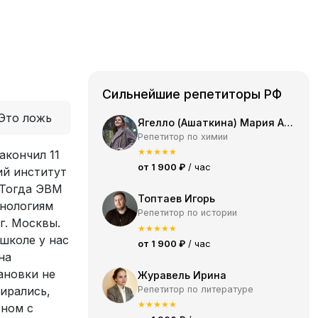
Сильнейшие репетиторы РФ
Это ложь
Ягелло (Ашаткина) Мария Александровна
Репетитор по химии
★
★
★
★
★
акончил 11
от 1 900 ₽
/ час
ий институт
 Тогда ЭВМ
Топтаев Игорь
хнологиям
Репетитор по истории
г. Москвы.
★
★
★
★
★
школе у нас
от 1 900 ₽
/ час
на
ановки не
Журавель Ирина
Репетитор по литературе
ирались,
★
★
★
★
★
вном с