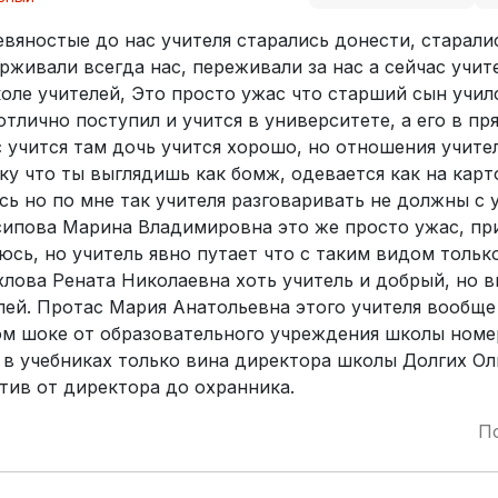
евяностые до нас учителя старались донести, старали
рживали всегда нас, переживали за нас а сейчас учит
оле учителей, Это просто ужас что старший сын учил
отлично поступил и учится в университете, а его в п
с учится там дочь учится хорошо, но отношения учите
ку что ты выглядишь как бомж, одевается как на карт
сь но по мне так учителя разговаривать не должны с 
ипова Марина Владимировна это же просто ужас, при
юсь, но учитель явно путает что с таким видом тольк
охлова Рената Николаевна хоть учитель и добрый, но 
елей. Протас Мария Анатольевна этого учителя вообще
ом шоке от образовательного учреждения школы номер
, в учебниках только вина директора школы Долгих Ол
тив от директора до охранника.
П