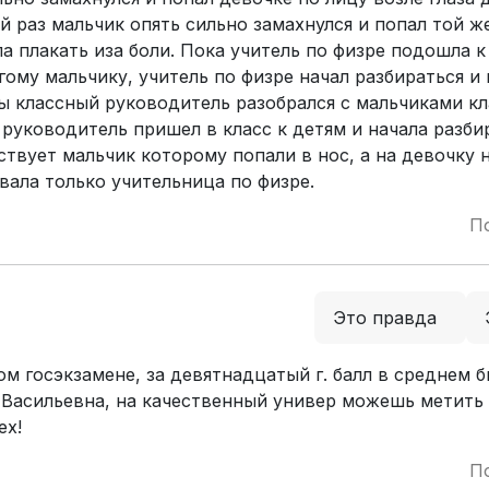
й раз мальчик опять сильно замахнулся и попал той ж
ла плакать иза боли. Пока учитель по физре подошла к
гому мальчику, учитель по физре начал разбираться и
ы классный руководитель разобрался с мальчиками к
уководитель пришел в класс к детям и начала разби
ствует мальчик которому попали в нос, а на девочку 
вала только учительница по физре.
П
Это правда
 госэкзамене, за девятнадцатый г. балл в среднем 
а Васильевна, на качественный универ можешь метить
ех!
П