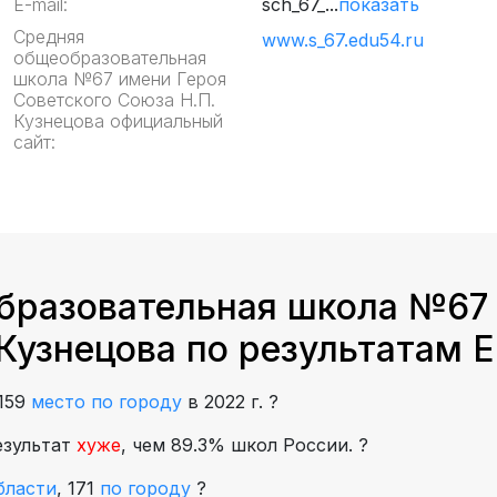
E-mail:
sch_67_...
показать
Средняя
www.s_67.edu54.ru
общеобразовательная
школа №67 имени Героя
Советского Союза Н.П.
Кузнецова официальный
сайт:
бразовательная школа №67
Кузнецова по результатам 
159
место по городу
в 2022 г.
?
езультат
хуже
, чем 89.3% школ России.
?
бласти
,
171
по городу
?