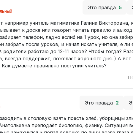
Это правда
5
льный
от например учитель матиматике Галина Викторовна, 
вызывает к доске или говорит читать правило и выход
абирает телефон, ладно еслиб на 1 урок, но она забир
н забрать после уроков, и начал искать учителя, е ли 
 А родители работаю до 12-11 часов? Чтобы тогда? Раз
, всегда поддержит, пожелает хорошого дня. ) А вот
 Как думаете правильно поступил учитель?
П
Это правда
2
Э
й
заходить в столовую взять поесть хлеб, уборщицы зл
Анатольевна преподаёт биологию, физику. Ситуация в
ьно замахнулся и попал девочке по лицу возле глаза 