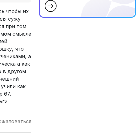
сь чтобы их
еля сужу
ся при том
рямом смысле
лей
ошку, что
учениками, а
чёска а как
о в другом
внешний
 учили как
 67.
ьги
ожаловаться