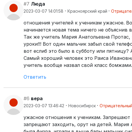
#7
Люда
·
·
2023-03-07 14:01:58
Красноярский край
Отрицате
отношения учителей к ученикам ужасное. В
начинается новая тема ничего не объяснив 
Так же учитель Мария Анатольевна Протас, з
уроки!!! Вот один мальчик забыл свой телефо
вот еслиб это было в субботу или пятницу?
Самый хороший человек это Раиса Ивановна
учитель вообще назвал свой класс бомжами.
Ответить
#6
вера
·
·
2023-03-07 13:46:42
Новосибирск
Отрицательны
ужасное отношения к ученикам. Запрешают 
запрещают заходить, орут на детей. Мария 
была физра, играли в выше балы мальчик сил