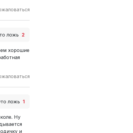
ожаловаться
то ложь
2
аем хорошие
работная
ожаловаться
Это ложь
1
коле. Ну
адывается
тодичку и