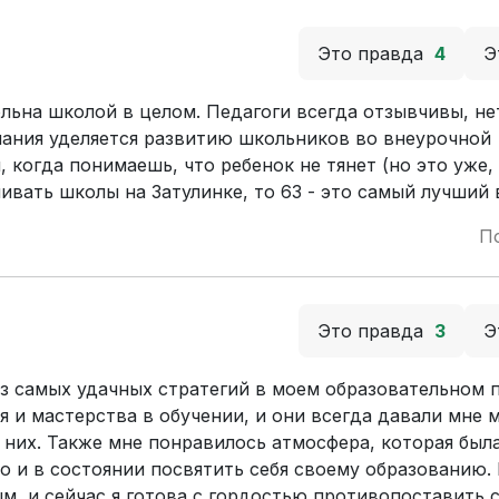
Это правда
4
Э
ольна школой в целом. Педагоги всегда отзывчивы, не
ания уделяется развитию школьников во внеурочной
 когда понимаешь, что ребенок не тянет (но это уже,
ивать школы на Затулинке, то 63 - это самый лучший 
П
Это правда
3
Э
з самых удачных стратегий в моем образовательном п
 и мастерства в обучении, и они всегда давали мне 
в них. Также мне понравилось атмосфера, которая был
но и в состоянии посвятить себя своему образованию.
м, и сейчас я готова с гордостью противопоставить 