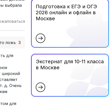
бы выбрала
Подготовка к ЕГЭ и ОГЭ
2026 онлайн и офлайн в
Москве
ожаловаться
то ложь
3
ть для
Экстернат для 10-11 класса
в Москве
ьное
т широкий
ставляет
. д. Очень
икам
стом для