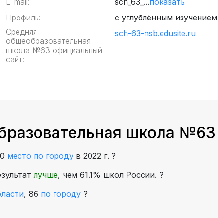
E-mail:
sch_63_...
показать
Профиль:
с углублённым изучением
Средняя
sch-63-nsb.edusite.ru
общеобразовательная
школа №63 официальный
сайт:
бразовательная школа №63 
40
место по городу
в 2022 г.
?
езультат
лучше
, чем 61.1% школ России.
?
бласти
,
86
по городу
?