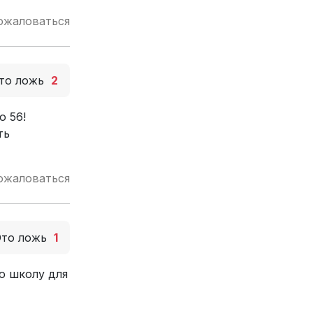
ожаловаться
то ложь
2
о 56!
ть
ожаловаться
Это ложь
1
ю школу для