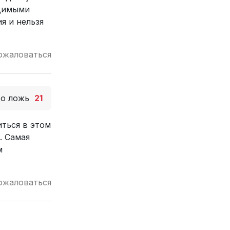
одимыми
я и нельзя
ожаловаться
то ложь
21
иться в этом
. Самая
м
ожаловаться