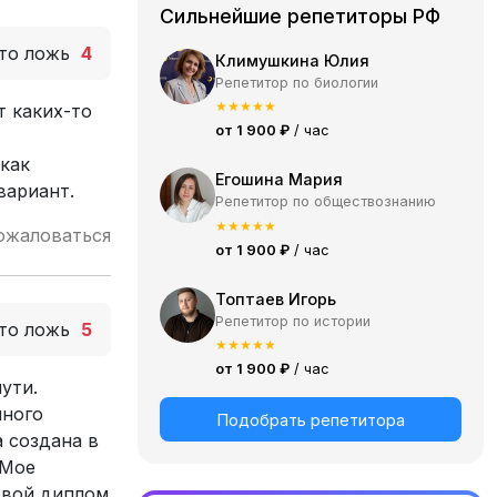
Сильнейшие репетиторы РФ
то ложь
4
Климушкина Юлия
Репетитор по биологии
★
★
★
★
★
т каких-то
от 1 900 ₽
/ час
 как
Егошина Мария
вариант.
Репетитор по обществознанию
★
★
★
★
★
ожаловаться
от 1 900 ₽
/ час
Топтаев Игорь
Репетитор по истории
то ложь
5
★
★
★
★
★
от 1 900 ₽
/ час
ути.
много
Подобрать репетитора
а создана в
 Мое
свой диплом