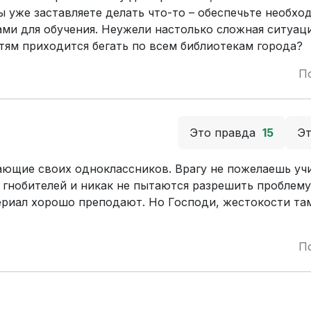
ы уже заставляете делать что-то – обеспечьте необх
ми для обучения. Неужели настолько сложная ситуаци
етям приходится бегать по всем библиотекам города?
П
Это правда
15
Э
ающие своих одноклассников. Врагу не пожелаешь уч
 гнобителей и никак не пытаются разрешить проблему
териал хорошо преподают. Но Господи, жестокости та
П