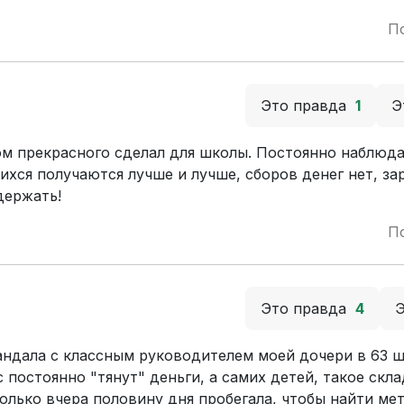
П
Это правда
1
Э
ом прекрасного сделал для школы. Постоянно наблюд
хся получаются лучше и лучше, сборов денег нет, за
держать!
П
Это правда
4
андала с классным руководителем моей дочери в 63 ш
 постоянно "тянут" деньги, а самих детей, такое скл
только вчера половину дня пробегала, чтобы найти ме