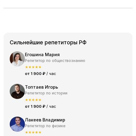
Сильнейшие репетиторы РФ
Егошина Мария
Репетитор по обществознанию
★
★
★
★
★
от 1 900 ₽
/ час
Топтаев Игорь
Репетитор по истории
★
★
★
★
★
от 1 900 ₽
/ час
Лакеев Владимир
Репетитор по физике
★
★
★
★
★