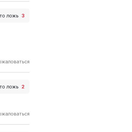
то ложь
3
ожаловаться
то ложь
2
ожаловаться