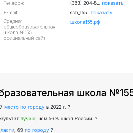
Телефон:
(383) 204‑8...
показать
E-mail:
sch_155...
показать
Средняя
школа155.рф
общеобразовательная
школа №155
официальный сайт:
бразовательная школа №155
47
место по городу
в 2022 г.
?
езультат
лучше
, чем 56% школ России.
?
бласти
,
69
по городу
?