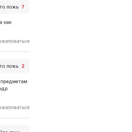
то ложь
7
а как
ожаловаться
то ложь
2
м предметам
ндр
ожаловаться