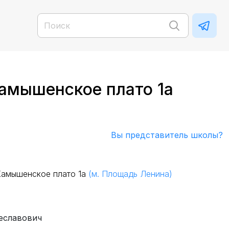
Камышенское плато 1а
Вы представитель школы?
-Камышенское плато 1а
(м. Площадь Ленина)
еславович