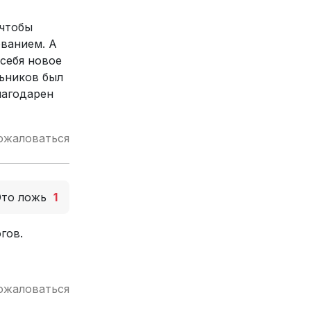
 чтобы
ванием. А
себя новое
льников был
лагодарен
ожаловаться
Это ложь
1
гов.
ожаловаться