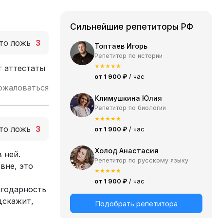
Сильнейшие репетиторы РФ
то ложь
3
Топтаев Игорь
Репетитор по истории
★
★
★
★
★
т аттестаты
от 1 900 ₽
/ час
ожаловаться
Климушкина Юлия
Репетитор по биологии
★
★
★
★
★
то ложь
3
от 1 900 ₽
/ час
Холод Анастасия
 ней.
Репетитор по русскому языку
вне, это
★
★
★
★
★
,
от 1 900 ₽
/ час
агодарность
дскажит,
Подобрать репетитора