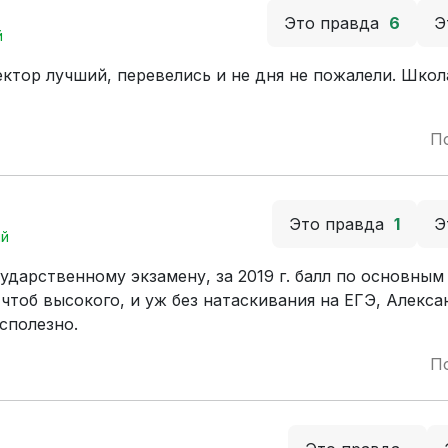
Это правда
6
Э
й
ектор лучший, перевелись и не дня не пожалели. Школ
П
Это правда
1
Э
ый
ударственному экзамену, за 2019 г. балл по основны
 чтоб высокого, и уж без натаскивания на ЕГЭ, Алекса
сполезно.
П