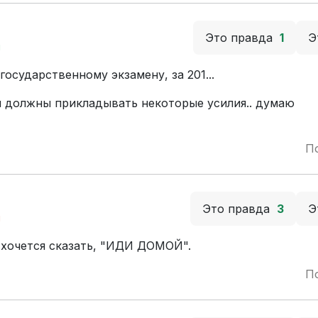
Это правда
1
Э
й
осударственному экзамену, за 201...
я должны прикладывать некоторые усилия.. думаю
П
Это правда
3
Э
й
 хочется сказать, "ИДИ ДОМОЙ".
П