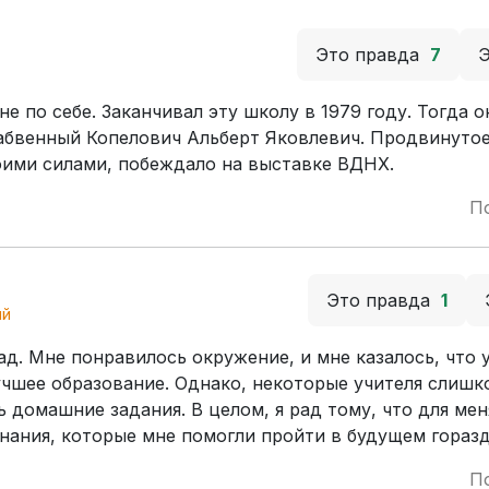
Это правда
7
е по себе. Заканчивал эту школу в 1979 году. Тогда о
забвенный Копелович Альберт Яковлевич. Продвинуто
оими силами, побеждало на выставке ВДНХ.
П
Это правда
1
ый
ад. Мне понравилось окружение, и мне казалось, что 
учшее образование. Однако, некоторые учителя слишк
 домашние задания. В целом, я рад тому, что для мен
знания, которые мне помогли пройти в будущем гораз
П