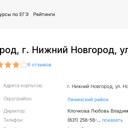
урсы по ЕГЭ
Рейтинги
д, г. Нижний Новгород, ул.
6
отзывов
Адреса корпусов:
г. Нижний Новгород, ул. Но
Округ/район:
Ленинский район
Директор:
Клочкова Любовь Влади
Телефон:
(831) 258-56-...
показать