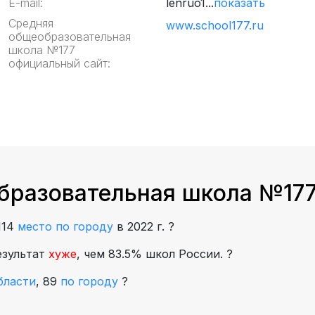
E-mail:
lenruo1...
показать
Средняя
www.school177.ru
общеобразовательная
школа №177
официальный сайт:
бразовательная школа №177
114
место по городу
в 2022 г.
?
езультат
хуже
, чем 83.5% школ России.
?
бласти
,
89
по городу
?