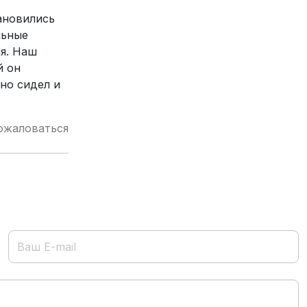
тановились
льные
ия. Наш
й он
но сидел и
ожаловаться