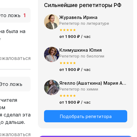
Сильнейшие репетиторы РФ
Это ложь
1
Журавель Ирина
Репетитор по литературе
★
★
★
★
★
на была на
от 1 900 ₽
/ час
е
Климушкина Юлия
Репетитор по биологии
ожаловаться
★
★
★
★
★
от 1 900 ₽
/ час
Ягелло (Ашаткина) Мария Александровна
Это ложь
Репетитор по химии
★
★
★
★
★
учителя
от 1 900 ₽
/ час
ом
я сделал эта
Подобрать репетитора
до дальше.
ожаловаться