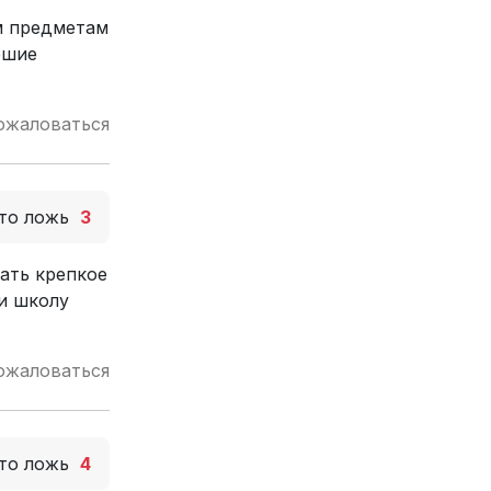
м предметам
ошие
ожаловаться
то ложь
3
ать крепкое
и школу
ожаловаться
то ложь
4