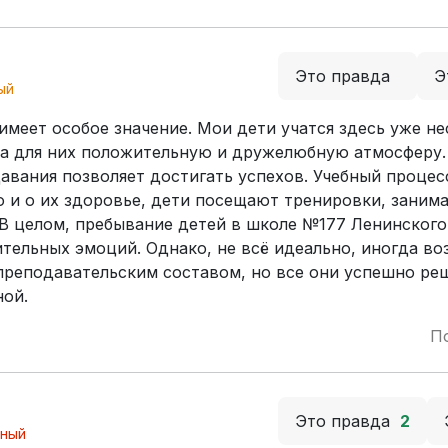
Это правда
Э
ый
еет особое значение. Мои дети учатся здесь уже не
а для них положительную и дружелюбную атмосферу.
авания позволяет достигать успехов. Учебный процес
но и о их здоровье, дети посещают тренировки, заним
В целом, пребывание детей в школе №177 Ленинского
ельных эмоций. Однако, не всё идеально, иногда во
преподавательским составом, но все они успешно ре
ой.
П
Это правда
2
ьный