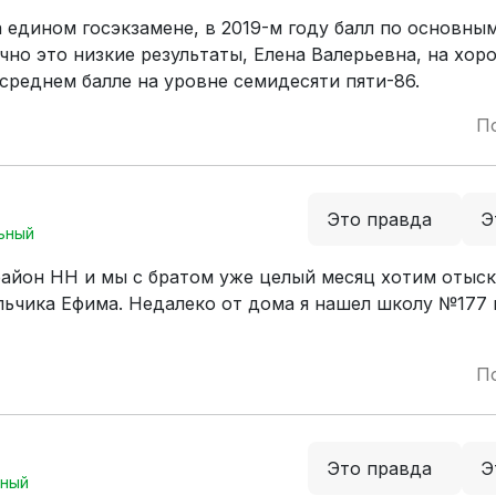
едином госэкзамене, в 2019-м году балл по основны
чно это низкие результаты, Елена Валерьевна, на хор
среднем балле на уровне семидесяти пяти-86.
П
Это правда
Э
ьный
айон НН и мы с братом уже целый месяц хотим отыск
льчика Ефима. Недалеко от дома я нашел школу №177 
П
Это правда
Э
ный