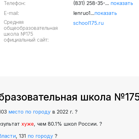
Телефон:
(831) 258-35-...
показать
E-mail:
lenruo1...
показать
Средняя
school175.ru
общеобразовательная
школа №175
официальный сайт:
бразовательная школа №175
103
место по городу
в 2022 г.
?
езультат
хуже
, чем 80.1% школ России.
?
бласти
,
131
по городу
?