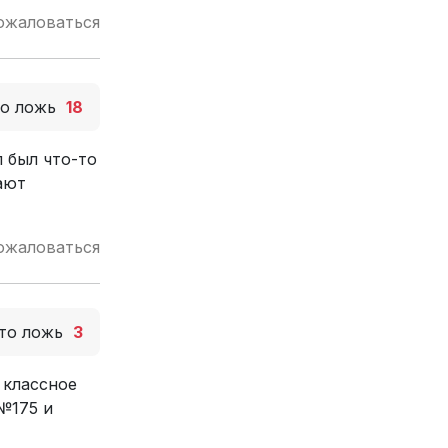
ожаловаться
то ложь
18
 был что-то
ают
ожаловаться
то ложь
3
 классное
№175 и