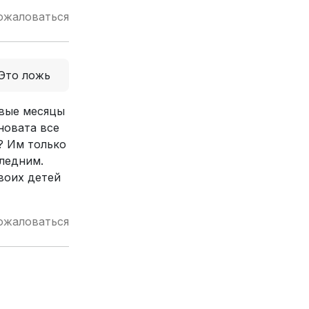
ожаловаться
Это ложь
рвые месяцы
новата все
? Им только
следним.
воих детей
ожаловаться