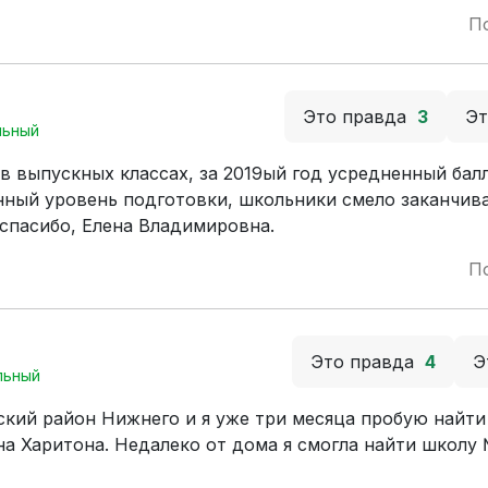
П
Это правда
3
Э
льный
 выпускных классах, за 2019ый год усредненный балл
енный уровень подготовки, школьники смело заканчив
спасибо, Елена Владимировна.
П
Это правда
4
Э
льный
ский район Нижнего и я уже три месяца пробую найти
а Харитона. Недалеко от дома я смогла найти школу 