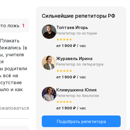
Сильнейшие репетиторы РФ
Это ложь
1
Топтаев Игорь
Репетитор по истории
★
★
★
★
★
 Плакать
от 1 900 ₽
/ час
бежались (в
ы, учителя
Журавель Ирина
ся
Репетитор по литературе
бы родители
★
★
★
★
★
ь всё на
от 1 900 ₽
/ час
тсутствие
было и как
Климушкина Юлия
Репетитор по биологии
★
★
★
★
★
ожаловаться
от 1 900 ₽
/ час
Подобрать репетитора