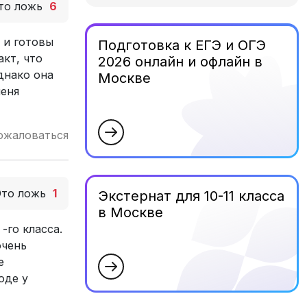
то ложь
6
 и готовы
Подготовка к ЕГЭ и ОГЭ
кт, что
2026 онлайн и офлайн в
днако она
Москве
меня
ожаловаться
Это ложь
1
Экстернат для 10-11 класса
в Москве
-го класса.
очень
е
оде у