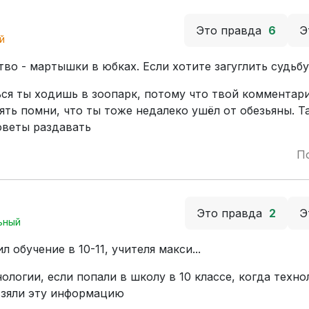
Это правда
6
Э
й
тво - мартышки в юбках. Если хотите загуглить судьбу
ься ты ходишь в зоопарк, потому что твой комментар
ять помни, что ты тоже недалеко ушёл от обезьяны. Т
советы раздавать
П
Это правда
2
Э
ьный
 обучение в 10-11, учителя макси...
логии, если попали в школу в 10 классе, когда техно
взяли эту информацию