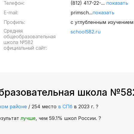
Телефон:
(812) 417-22-...
показать
E-mail:
primsch...
показать
Профиль:
с углубленным изучением
Средняя
school582.ru
общеобразовательная
школа №582
официальный сайт:
бразовательная школа №582
ком районе
/
254 место
в СПб
в 2023 г.
?
езультат
лучше
, чем 59.1% школ России.
?