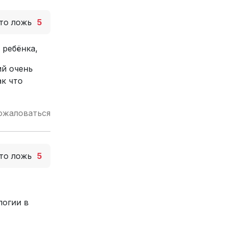
то ложь
5
 ребёнка,
ий очень
ак что
ожаловаться
то ложь
5
логии в