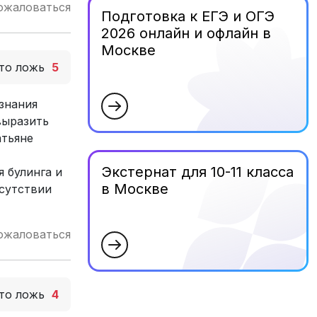
ожаловаться
Подготовка к ЕГЭ и ОГЭ
2026 онлайн и офлайн в
Москве
то ложь
5
езнания
выразить
атьяне
Экстернат для 10-11 класса
я булинга и
в Москве
исутствии
ожаловаться
то ложь
4