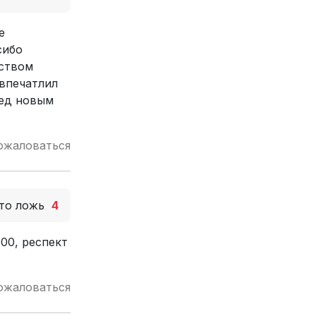
е
сибо
вством
 впечатлил
ред новым
ожаловаться
то ложь
4
00, респект
ожаловаться