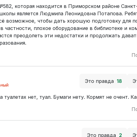
№582, которая находится в Приморском районе Санкт
 школы является Людмила Леонидовна Потапова. Ребя
всё возможное, чтобы дать хорошую подготовку для п
, в частности, плохое оборудование в библиотеке и к
стся преодолеть эти недостатки и продолжать дават
разования.
П
Это правда
18
Э
ьный
 туалетах нет, туал. Бумаги нету. Кормят не очент. К
П
Это правда
2
Э