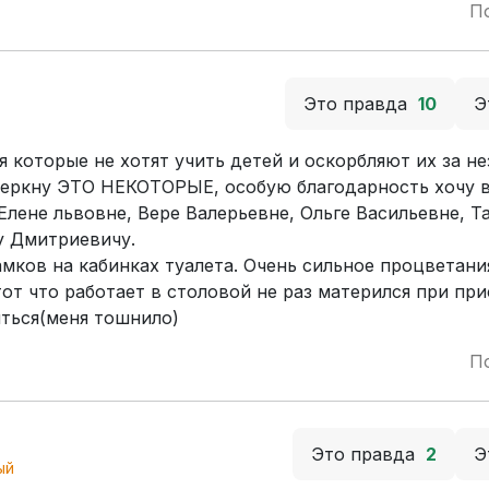
П
Это правда
10
Э
я которые не хотят учить детей и оскорбляют их за н
черкну ЭТО НЕКОТОРЫЕ, особую благодарность хочу 
лене львовне, Вере Валерьевне, Ольге Васильевне, Т
у Дмитриевичу.
амков на кабинках туалета. Очень сильное процветани
тот что работает в столовой не раз матерился при пр
ться(меня тошнило)
П
Это правда
2
Э
ый