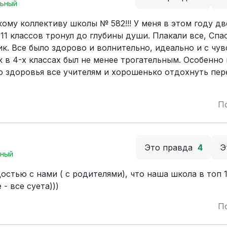
ьный
му коллективу школы № 582!!! У меня в этом году дв
11 классов тронул до глубины души. Плакали все, Спа
к. Все было здорово и волнительно, идеально и с чу
 в 4-х классах был не менее трогательным. Особенно
го здоровья все учителям и хорошенько отдохнуть пе
П
Это правда
4
Э
ный
стью с нами ( с родителями), что наша школа в топ 1
- все суета)))
П