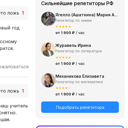
Сильнейшие репетиторы РФ
Это ложь
1
Ягелло (Ашаткина) Мария Александровна
Репетитор по химии
★
★
★
★
★
овый год
от 1 900 ₽
/ час
ассному
Журавель Ирина
рится.
Репетитор по литературе
★
★
★
★
★
от 1 900 ₽
/ час
ожаловаться
Механикова Елизавета
Репетитор по математике
★
★
★
★
★
Это ложь
1
от 1 900 ₽
/ час
наш учитель
Подобрать репетитора
онятно.
чшая.