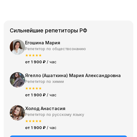
Сильнейшие репетиторы РФ
Егошина Мария
Репетитор по обществознанию
★
★
★
★
★
от 1 900 ₽
/ час
Ягелло (Ашаткина) Мария Александровна
Репетитор по химии
★
★
★
★
★
от 1 900 ₽
/ час
Холод Анастасия
Репетитор по русскому языку
★
★
★
★
★
от 1 900 ₽
/ час