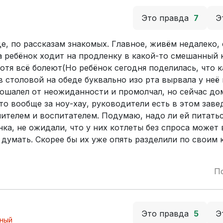
Это правда
7
Э
де, по рассказам знакомых. Главное, живём недалеко, 
а ребёнок ходит на продленку в какой-то смешанный к
 хотя всё болеют(Но ребёнок сегодня поделилась, что к
в столовой на обеде буквально изо рта вырвала у неё
о ошалел от неожиданности и промолчал, но сейчас до
 что вообще за ноу-хау, руководители есть в этом зав
чителем и воспитателем. Подумаю, надо ли ей питатьс
нка, не ожидали, что у них котлеты без спроса может
и думать. Скорее бы их уже опять разделили по своим 
П
Это правда
5
Э
ный