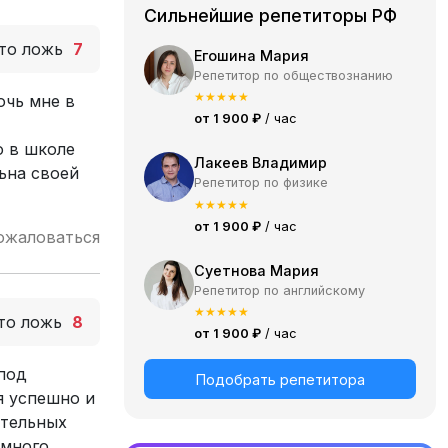
Сильнейшие репетиторы РФ
то ложь
7
Егошина Мария
Репетитор по обществознанию
★
★
★
★
★
очь мне в
от 1 900 ₽
/ час
о в школе
Лакеев Владимир
ьна своей
Репетитор по физике
★
★
★
★
★
от 1 900 ₽
/ час
ожаловаться
Суетнова Мария
Репетитор по английскому
★
★
★
★
★
то ложь
8
от 1 900 ₽
/ час
 под
Подобрать репетитора
я успешно и
ительных
емного