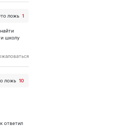
Это ложь
1
 найти
ти школу
ожаловаться
то ложь
10
ок ответил