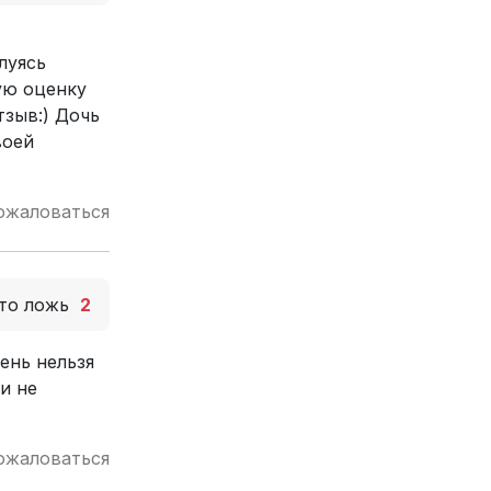
луясь
кую оценку
тзыв:) Дочь
воей
ожаловаться
то ложь
2
ень нельзя
и не
ожаловаться