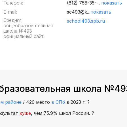
Телефон:
(812) 758-35-...
показать
E-mail:
sc493@k...
показать
Средняя
school493.spb.ru
общеобразовательная
школа №493
официальный сайт:
бразовательная школа №493
ом районе
/
420 место
в СПб
в 2023 г.
?
езультат
хуже
, чем 75.9% школ России.
?