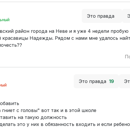
Это правда
ьный
вский район города на Неве и я уже 4 недели пробую
й красавицы Надежды. Рядом с нами мне удалось най
почесть??
П
Это правда
19
Э
ный
добавить
гниет с головы" вот так и в этой школе
ставить на такую должность
делать это у них в обязанность входить и если ребен