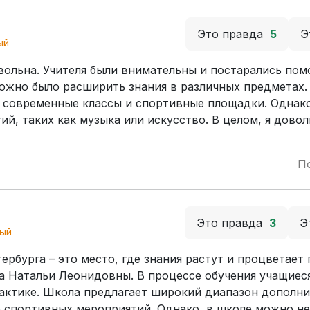
Это правда
5
Э
ый
вольна. Учителя были внимательны и постарались пом
можно было расширить знания в различных предметах.
 современные классы и спортивные площадки. Однак
й, таких как музыка или искусство. В целом, я довол
П
Это правда
3
Э
ый
бурга – это место, где знания растут и процветает
 Натальи Леонидовны. В процессе обучения учащиес
актике. Школа предлагает широкий диапазон дополн
о спортивных мероприятий. Однако, в школе можно н