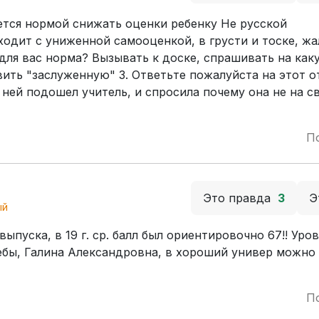
ается нормой снижать оценки ребенку Не русской
одит с униженной самооценкой, в грусти и тоске, жа
о для вас норма? Вызывать к доске, спрашивать на ка
вить "заслуженную" 3. Ответьте пожалуйста на этот о
 ней подошел учитель, и спросила почему она не на с
П
Это правда
3
Э
ый
уска, в 19 г. ср. балл был ориентировочно 67!! Уров
ебы, Галина Александровна, в хороший универ можно 
П