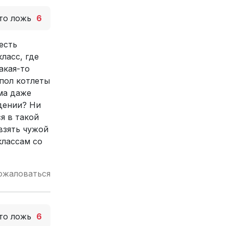
то ложь
6
есть
ласс, где
акая-то
 пол котлеты
ма даже
едении? Ни
я в такой
 взять чужой
классам со
ожаловаться
то ложь
6