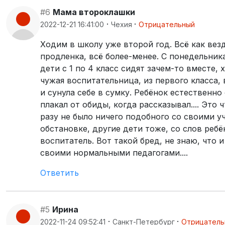
#6
Мама второклашки
·
·
2022-12-21 16:41:00
Чехия
Отрицательный
Ходим в школу уже второй год. Всё как вез
продленка, всё более-менее. С понедельник
дети с 1 по 4 класс сидят зачем-то вместе,
чужая воспитательница, из первого класса, 
и сунула себе в сумку. Ребёнок естественн
плакал от обиды, когда рассказывал.... Это
разу не было ничего подобного со своими у
обстановке, другие дети тоже, со слов ребё
воспитатель. Вот такой бред, не знаю, что 
своими нормальными педагогами....
Ответить
#5
Ирина
·
·
2022-11-24 09:52:41
Санкт-Петербург
Отрицатель