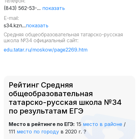
Телефон:
(843) 562-53-...
показать
E-mail:
s34.kzn...
показать
Средняя общеобразовательная татарско-русская
школа №34 официальный сайт:
edu.tatar.ru/moskow/page2269.htm
Рейтинг Средняя
общеобразовательная
татарско-русская школа №34
по результатам ЕГЭ
Место в рейтинге по ЕГЭ:
15
место в районе
/
111
место по городу
в 2020 г.
?