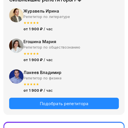
Журавель Ирина
Репетитор по литературе
★
★
★
★
★
от 1 900 ₽
/ час
Егошина Мария
Репетитор по обществознанию
★
★
★
★
★
от 1 900 ₽
/ час
Лакеев Владимир
Репетитор по физике
★
★
★
★
★
от 1 900 ₽
/ час
Подобрать репетитора