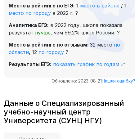
Место в рейтинге по ЕГЭ:
1
место в районе
/
1
место по городу
в 2022 г.
?
Аналитика ЕГЭ:
в 2022 году, школа показала
результат
лучше
, чем 99.2% школ России.
?
Место в рейтинге по отзывам:
32 место
по
области
,
12
по городу
?
Результаты ЕГЭ:
показать график по годам
📈
Обновлено: 2023-08-21
Нашли ошибку?
Данные о Специализированный
учебно-научный центр
Университета (СУНЦ НГУ)
Данные на