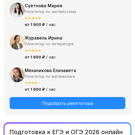
Суетнова Мария
Репетитор по английскому
★
★
★
★
★
от 1 900 ₽
/ час
Журавель Ирина
Репетитор по литературе
★
★
★
★
★
от 1 900 ₽
/ час
Механикова Елизавета
Репетитор по математике
★
★
★
★
★
от 1 900 ₽
/ час
Подобрать репетитора
Подготовка к ЕГЭ и ОГЭ 2026 онлайн