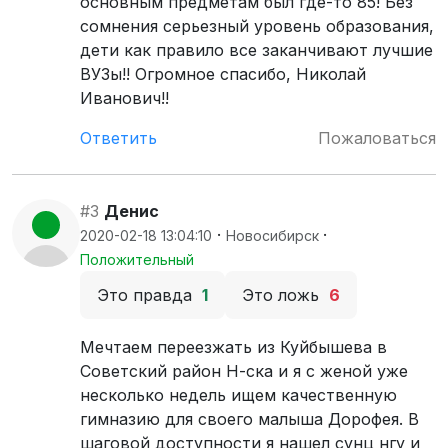
основным предметам был где-то 85! Без
сомнения серьезный уровень образования,
дети как правило все заканчивают лучшие
ВУЗы!! Огромное спасибо, Николай
Иванович!!
Ответить
Пожаловаться
#3
Денис
·
·
2020-02-18 13:04:10
Новосибирск
Положительный
Это правда
1
Это ложь
6
Мечтаем переезжать из Куйбышева в
Советский район Н-ска и я с женой уже
несколько недель ищем качественную
гимназию для своего малыша Дорофея. В
шаговой доступности я нашел сунц нгу и