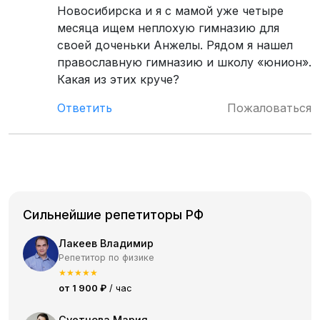
Новосибирска и я с мамой уже четыре
месяца ищем неплохую гимназию для
своей доченьки Анжелы. Рядом я нашел
православную гимназию и школу «юнион».
Какая из этих круче?
Ответить
Пожаловаться
Сильнейшие репетиторы РФ
Лакеев Владимир
Репетитор по физике
★
★
★
★
★
от 1 900 ₽
/ час
Суетнова Мария