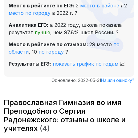
Место в рейтинге по ЕГЭ:
2
место в районе
/
2
место по городу
в 2022 г.
?
Аналитика ЕГЭ:
в 2022 году, школа показала
результат
лучше
, чем 97.8% школ России.
?
Место в рейтинге по отзывам:
29 место
по
области
,
10
по городу
?
Результаты ЕГЭ:
показать график по годам
📈
Обновлено: 2022-05-31
Нашли ошибку?
Православная Гимназия во имя
Преподобного Сергия
Радонежского: отзывы о школе и
учителях
(4)