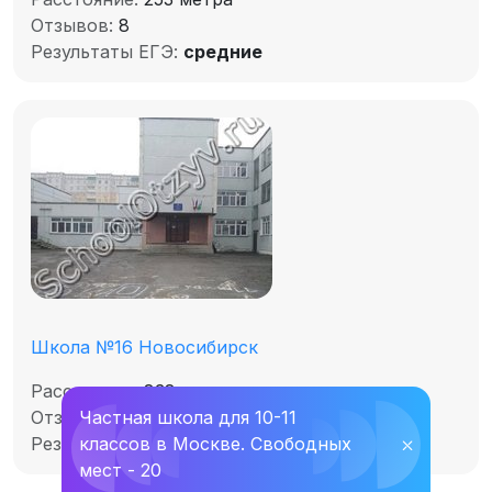
Отзывов:
8
Результаты ЕГЭ:
средние
Школа №16 Новосибирск
Расстояние:
838 метров
Частная школа для 10-11
Отзывов:
5
классов в Москве. Свободных
⛌
Результаты ЕГЭ:
слабые
мест - 20