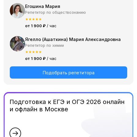
Егошина Мария
Репетитор по обществознанию
★
★
★
★
★
от 1 900 ₽
/ час
Ягелло (Ашаткина) Мария Александровна
Репетитор по химии
★
★
★
★
★
от 1 900 ₽
/ час
Подобрать репетитора
Подготовка к ЕГЭ и ОГЭ 2026 онлайн
и офлайн в Москве