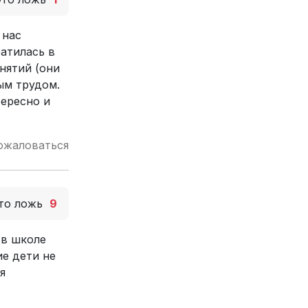
 нас
атилась в
нятий (они
ым трудом.
тересно и
ожаловаться
то ложь
9
 в школе
ие дети не
я