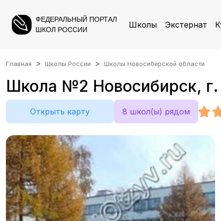
ФЕДЕРАЛЬНЫЙ ПОРТАЛ
Школы
Экстернат
К
ШКОЛ РОССИИ
Главная
Школы России
Школы Новосибирской области
Школа №2 Новосибирск, г. 
Открыть карту
8 школ(ы) рядом