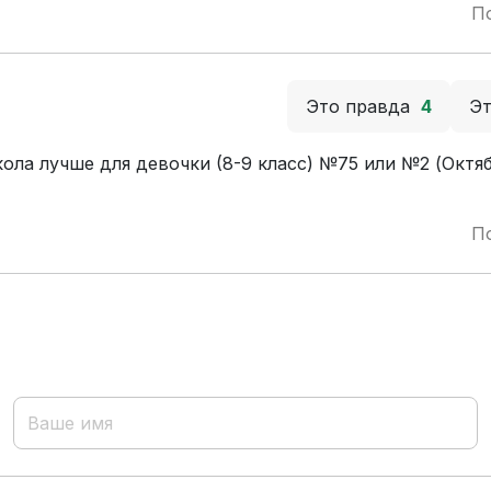
П
Это правда
4
Э
кола лучше для девочки (8-9 класс) №75 или №2 (Октя
П