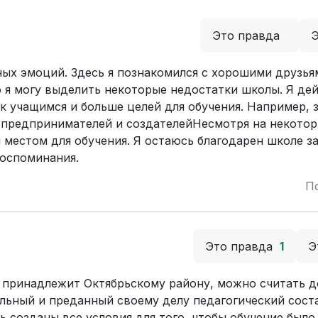
Это правда
х эмоций. Здесь я познакомился с хорошими друзья
о я могу выделить некоторые недостатки школы. Я де
к учащимся и больше целей для обучения. Например, 
 предпринимателей и создателейНесмотря на некото
 местом для обучения. Я остаюсь благодарен школе з
воспоминания.
П
Это правда
1
Э
я принадлежит Октябрьскому району, можно считать 
льный и преданный своему делу педагогический сост
 созданы все условия для того, чтобы обучение было