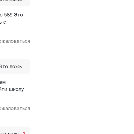
 58!! Это
ь с
ожаловаться
Это ложь
уем
йти школу
ожаловаться
Это ложь
1