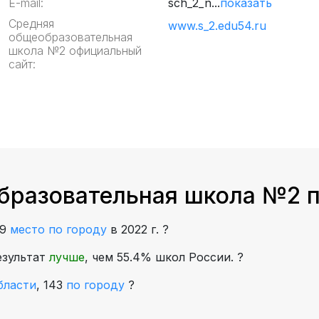
E-mail:
sch_2_n...
показать
Средняя
www.s_2.edu54.ru
общеобразовательная
школа №2 официальный
сайт:
бразовательная школа №2 п
49
место по городу
в 2022 г.
?
езультат
лучше
, чем 55.4% школ России.
?
бласти
,
143
по городу
?