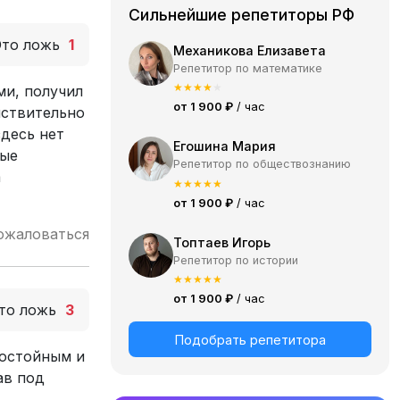
Сильнейшие репетиторы РФ
Это ложь
1
Механикова Елизавета
Репетитор по математике
★
★
★
★
★
ми, получил
от 1 900 ₽
/ час
йствительно
здесь нет
Егошина Мария
рые
Репетитор по обществознанию
а
★
★
★
★
★
от 1 900 ₽
/ час
ожаловаться
Топтаев Игорь
Репетитор по истории
★
★
★
★
★
от 1 900 ₽
/ час
то ложь
3
Подобрать репетитора
достойным и
ав под