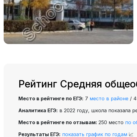
Рейтинг Средняя общео
Место в рейтинге по ЕГЭ:
7
место в районе
/
Аналитика ЕГЭ:
в 2022 году, школа показала р
Место в рейтинге по отзывам:
250 место
по о
Результаты ЕГЭ:
показать график по годам
📈