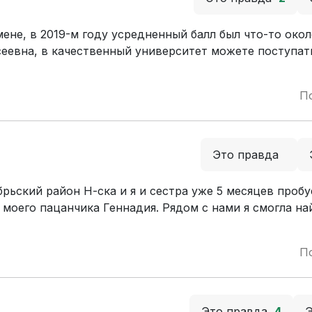
не, в 2019-м году усредненный балл был что-то около
сеевна, в качественный университет можете поступат
П
Это правда
рьский район Н-ска и я и сестра уже 5 месяцев проб
моего пацанчика Геннадия. Рядом с нами я смогла на
П
Это правда
4