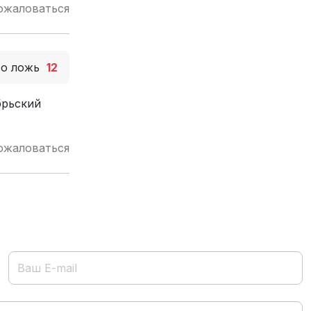
ожаловаться
то ложь
12
брьский
ожаловаться