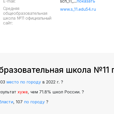
E-mail:
sch_11_...
показать
Средняя
www.s_11.edu54.ru
общеобразовательная
школа №11 официальный
сайт:
бразовательная школа №11 
103
место по городу
в 2022 г.
?
езультат
хуже
, чем 71.8% школ России.
?
бласти
,
107
по городу
?