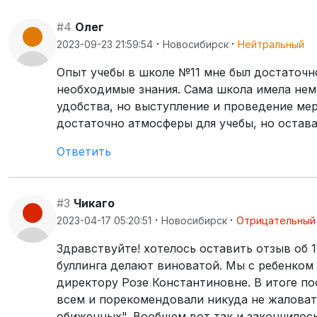
#4
Олег
·
·
2023-09-23 21:59:54
Новосибирск
Нейтральный
Опыт учебы в школе №11 мне был достаточн
необходимые знания. Сама школа имела нем
удобства, но выступление и проведение ме
достаточно атмосферы для учебы, но остав
Ответить
#3
Чикаго
·
·
2023-04-17 05:20:51
Новосибирск
Отрицательный
Здравствуйте! хотелось оставить отзыв об 1
буллинга делают виноватой. Мы с ребенком 
директору Розе Константиновне. В итоге по
всем и порекомендовали никуда не жаловать
обиженных". Вообщем вот так и закончилос