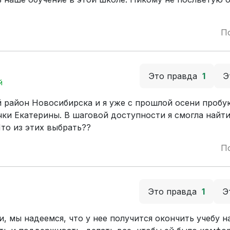
П
Это правда
1
Э
й
й район Новосибирска и я уже с прошлой осени пробу
чки Екатерины. В шаговой доступности я смогла найт
то из этих выбрать??
П
Это правда
1
Э
и, мы надеемся, что у нее получится окончить учебу н