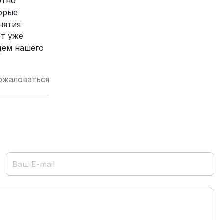
ртно
торые
нятия
ет уже
щем нашего
ожаловаться