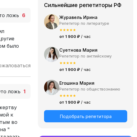
Сильнейшие репетиторы РФ
то ложь
6
Журавель Ирина
Репетитор по литературе
★
★
★
★
★
ил
от 1 900 ₽
/ час
другие
ом было
Суетнова Мария
Репетитор по английскому
★
★
★
★
★
ожаловаться
от 1 900 ₽
/ час
Егошина Мария
Репетитор по обществознанию
Это ложь
1
★
★
★
★
★
от 1 900 ₽
/ час
 жертву
мой к
Подобрать репетитора
атым во
на "
отдавать