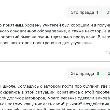
Это правда
1
Э
о приятным. Уровень учителей был хорошим и я получ
ного обновленное оборудование, а также некоторые 
роприятий было не очень тщательно продумано. В цел
алось некоторое пространство для улучшения.
П
Это правда
6
1 школе. Соглашусь с автором поста про буллинг, где
оказались в этой ситуации, обратились с этой пробле
сле долгих разговоров, моего ребенка сделали винов
ся потому как у них есть свои" рычаги" воздействия 
ь наше обучение в этой школе. Никому не послветую 