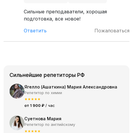
Сильные преподаватели, хорошая
подготовка, все новое!
Ответить
Пожаловаться
Сильнейшие репетиторы РФ
Ягелло (Ашаткина) Мария Александровна
Репетитор по химии
★
★
★
★
★
от 1 900 ₽
/ час
Суетнова Мария
Репетитор по английскому
★
★
★
★
★