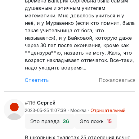
времена Валерия Сергеевна была самым
душевным и этичным учителем
математики. Мне довелось учиться и у
неё, и у Муравенко (если кто помнит, была
такая учительница от бога, что
называется), и у Байковой, которую даже
через 30 лет после окончания, кроме как
**цензура**ю, назвать не могу. Жаль, что
возраст накладывает отпечаток. Все-таки,
надо уходить вовремя...
Ответить
Пожаловаться
#116
Сергей
·
·
2023-05-25 11:07:39
Москва
Отрицательный
Это правда
36
Это ложь
15
В школьных туалетах 25 отделения вечно