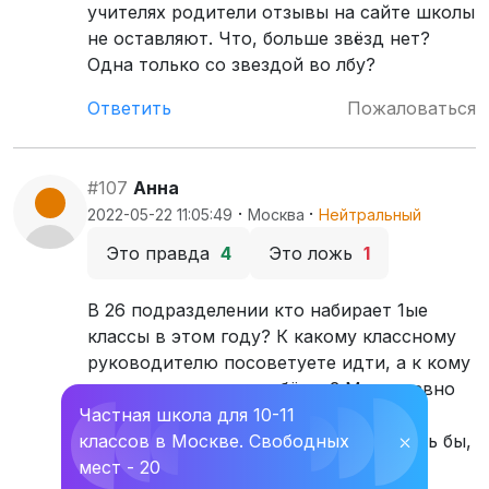
учителях родители отзывы на сайте школы
не оставляют. Что, больше звёзд нет?
Одна только со звездой во лбу?
Ответить
Пожаловаться
#107
Анна
·
·
2022-05-22 11:05:49
Москва
Нейтральный
Это правда
4
Это ложь
1
В 26 подразделении кто набирает 1ые
классы в этом году? К какому классному
руководителю посоветуете идти, а к кому
не стоит отдавать ребёнка? Мы недавно
Частная школа для 10-11
переехали из другого района, живём
классов в Москве. Свободных
⛌
теперь рядом с этой школой. Хотелось бы,
мест - 20
чтобы классный руководитель был