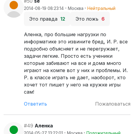
#50
se
·
·
2014-08-19 08:23:14
Москва
Нейтральный
Это правда
12
Это ложь
6
Аленка, про большие нагрузки по
информатике это извините бред, И. Р. все
подробно объясняет и не перегружает,
задачи легкие. Просто есть ученики
которые забивают на все и дома много
играют на компе вот у них и проблемы. И.
Р. в классе играть не дает, наоборот, кто
хочет тот пишет у него на кружке игры
сам!
Ответить
Пожаловаться
#49
Аленка
·
·
2014-05-27 13:22:01
Москва
Положительный