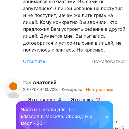
занимался шахматами. Вы сами не
запутались? В лицей ребенок не поступил
и не поступит, зачем же лить грязь на
лицей. Кому конкретно Вы звонили, кто
предложил Вам устроить ребенка в другой
лицей. Думается мне, Вы пытались
договорится и устроить сына в лицей, не
получилось и злитесь. Не красиво.
Ответить
Пожаловаться
#39
Анатолий
·
·
2013-11-19 11:07:28
Кемерово
Нейтральный
Это правда
4
Это ложь
17
Частная школа для 10-11
Он и так лучше большинства из его
классов в Москве. Свободных
⛌
поколения, пока большинство гуляли на
мест - 20
улице, он занимался шахматами и физикой