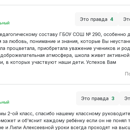
Это правда
4
Эт
ьный
едагогическому составу ГБОУ СОШ № 290, особенно д
 за любовь, понимание и знания, которые Вы неустан
ла процветала, приобретала уважение учеников и род
 доброжелательная атмосфера, школа живет активной
и, в которых участвуют наши дети. Успехов Вам
П
Это правда
3
Э
ьный
мы 2-ой класс, спасибо нашему классному руководит
оможет и об'яснит каждому ребёнку если он не понял 
е и Лили Алексеевной уроки всегда проходят на выс