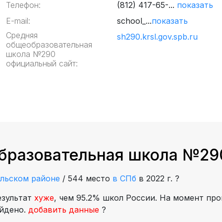
Телефон:
(812) 417-65-...
показать
E-mail:
school_...
показать
Средняя
sh290.krsl.gov.spb.ru
общеобразовательная
школа №290
официальный сайт:
бразовательная школа №290
ельском районе
/
544 место
в СПб
в 2022 г.
?
езультат
хуже
, чем 95.2% школ России. На момент про
айдено.
добавить данные
?