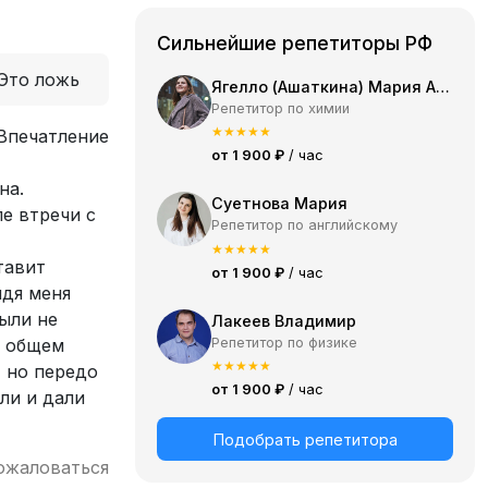
Сильнейшие репетиторы РФ
Это ложь
Ягелло (Ашаткина) Мария Александровна
Репетитор по химии
★
★
★
★
★
 Впечатление
от 1 900 ₽
/ час
на.
Суетнова Мария
е втречи с
Репетитор по английскому
★
★
★
★
★
тавит
от 1 900 ₽
/ час
идя меня
были не
Лакеев Владимир
Репетитор по физике
В общем
★
★
★
★
★
, но передо
от 1 900 ₽
/ час
ли и дали
Подобрать репетитора
ожаловаться