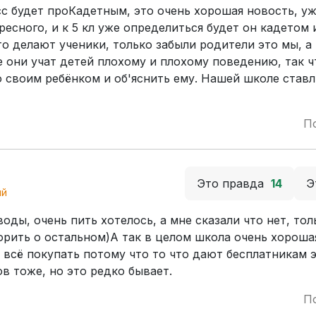
асс будет проКадетным, это очень хорошая новость, уж
ресного, и к 5 кл уже определиться будет он кадетом 
то делают ученики, только забыли родители это мы, а
е они учат детей плохому и плохому поведению, так 
о своим ребёнком и об'яснить ему. Нашей школе став
П
Это правда
14
Э
ый
оды, очень пить хотелось, а мне сказали что нет, тол
орить о остальном)А так в целом школа очень хороша
я всё покупать потому что то что дают бесплатникам 
в тоже, но это редко бывает.
П