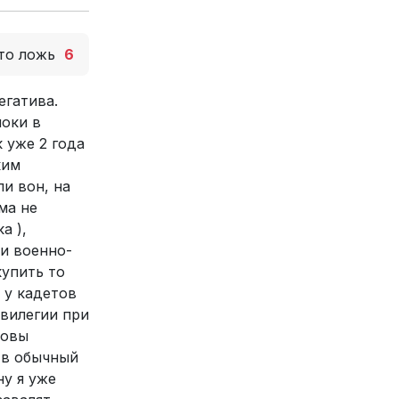
то ложь
6
егатива.
локи в
 уже 2 года
ким
и вон, на
ма не
а ),
ти военно-
купить то
 у кадетов
ивилегии при
товы
 в обычный
ну я уже