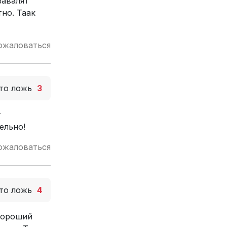
завалят
тно. Таак
ожаловаться
то ложь
3
т
ельно!
ожаловаться
то ложь
4
 хороший