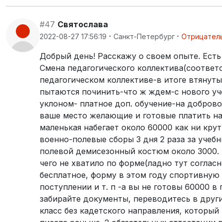
#47
Святослава
·
·
2022-08-27 17:56:19
Санкт-Петербург
Отрицател
Добрый день! Расскажу о своем опыте. Ест
Смена педагогического коллектива(соответ
педагогическом коллективе-в итоге втянуты
пытаются починить-что ж ждем-с нового уче
уклоном- платное доп. обучение-на доброво
ваше место желающие и готовые платить най
маленькая набегает около 60000 как ни крут
военно-полевые сборы 3 дня 2 раза за учеб
полевой демисезонный костюм около 3000. 
чего не хватило по форме(ладно тут согласн
бесплатное, форму в этом году спортивную
поступлении и т. п -а вы не готовы 60000 в
забирайте документы, переводитесь в дру
класс без кадетского направления, который