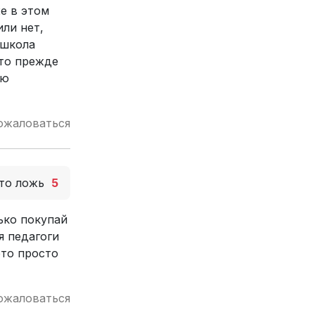
е в этом
или нет,
 школа
что прежде
лю
ожаловаться
то ложь
5
ько покупай
я педагоги
это просто
ожаловаться