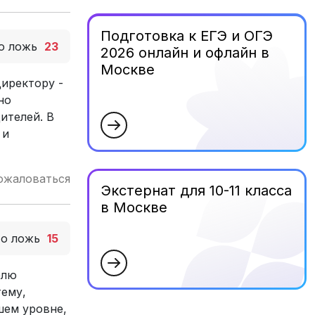
Подготовка к ЕГЭ и ОГЭ
о ложь
23
2026 онлайн и офлайн в
Москве
иректору -
но
ителей. В
 и
ожаловаться
Экстернат для 10-11 класса
в Москве
то ложь
15
елю
тему,
шем уровне,