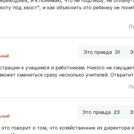
переводных, и я понимаю, что не подпишу, не оплачу-
коту под хвост", и как объяснить это ребенку не поня
П
Это правда
31
Э
ьный
трации к учащимся и работникам. Никого не смущае
 может смениться сразу несколько учителей. Отвратит
П
Это правда
23
Э
ьный
 это говорит о том, что хозяйственник из директора