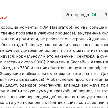
Это правда
24
Э
ьный
ь хорошие моменты(КЮМ Навигатор), но увы больше н
ственно провалы в учебном процессе), внутренние ск
 и дети и родители, не работает электронный дневник
бного года. Теперь у нас новинки в классах с кадетс
льно-принудительной основе, не готовы платить пошл
дутся, нормально?? и это накануне 1 сентября, а сум
и :бассейн около 9000(12 занятий в Бассейны Атлантик
ный год по 7500 и на них обязательно нужно приобрес
Экскурсии в обязательном порядке тоже платные. До
ы, что-то выдавалось). А объяснение простое питание
 выдадут, одеждой обеспечили, впереди вас ждут пр
 год и найти такую сумму в кратчайший период. Не го
гие школы или переведем добровольно-принудительно
 кстати уже переполнен. Подписывайте согласие или, 