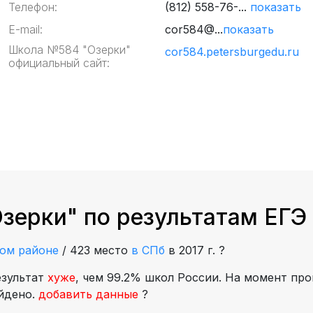
Телефон:
(812) 558-76-...
показать
E-mail:
cor584@...
показать
Школа №584 "Озерки"
cor584.petersburgedu.ru
официальный сайт:
зерки" по результатам ЕГЭ
ком районе
/
423 место
в СПб
в 2017 г.
?
езультат
хуже
, чем 99.2% школ России. На момент про
айдено.
добавить данные
?