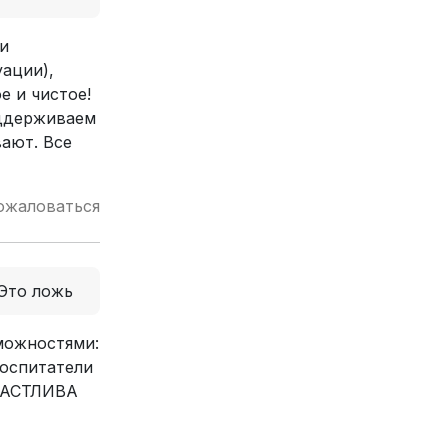
ми
уации),
е и чистое!
поддерживаем
вают. Все
ожаловаться
Это ложь
можностями:
воспитатели
ЧАСТЛИВА