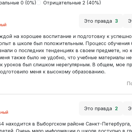
ральные 0 (0%)
Отрицательные 2 (40%)
Это правда
3
Э
ный
ждой на хорошее воспитание и подготовку к успешн
оя опыт в школе был положительным. Процесс обучения
нали о последних тенденциях в своем предмете, но 
меня также было не удобно, что учебные материалы не
ик уроков был слишком нерегулярным. В общем, мое п
подготовило меня к высокому образованию.
П
Это правда
2
Э
ьный
4 находится в Выборгском районе Санкт-Петербурга, 
 детей. Очень мало информации о школе доступно в г