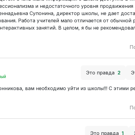
офессионализма и недостаточного уровня продвижения
еннадьевна Супонина, директор школы, не дает дост
вания. Работа учителей мало отличается от обычной 
нтерактивных занятий. В целом, я бы не рекомендова
П
Это правда
2
Э
ный
онникова, вам необходимо уйти из школы!!! С этими р
П
Это правда
1