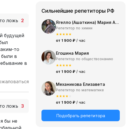
Сильнейшие репетиторы РФ
то ложь
2
Ягелло (Ашаткина) Мария Александровна
Репетитор по химии
★
★
★
★
★
ой будущей
от 1 900 ₽
/ час
 был
каким-то
Егошина Мария
 были в
Репетитор по обществознанию
ребывание в
★
★
★
★
★
от 1 900 ₽
/ час
ожаловаться
Механикова Елизавета
Репетитор по математике
★
★
★
★
★
от 1 900 ₽
/ час
то ложь
3
Подобрать репетитора
я бы не
лобальной