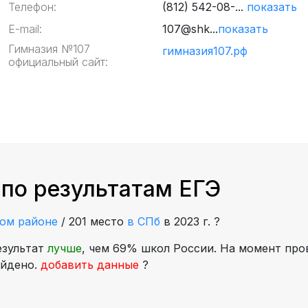
Телефон:
(812) 542-08-...
показать
E-mail:
107@shk...
показать
Гимназия №107
гимназия107.рф
официальный сайт:
 по результатам ЕГЭ
ком районе
/
201 место
в СПб
в 2023 г.
?
езультат
лучше
, чем 69% школ России. На момент пров
айдено.
добавить данные
?