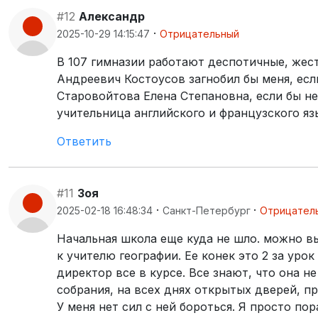
#12
Александр
·
2025-10-29 14:15:47
Отрицательный
В 107 гимназии работают деспотичные, жест
Андреевич Костоусов загнобил бы меня, есл
Старовойтова Елена Степановна, если бы н
учительница английского и французского я
Ответить
#11
Зоя
·
·
2025-02-18 16:48:34
Санкт-Петербург
Отрицател
Начальная школа еще куда не шло. можно в
к учителю географии. Ее конек это 2 за урок
директор все в курсе. Все знают, что она н
собрания, на всех днях открытых дверей, пр
У меня нет сил с ней бороться. Я просто по