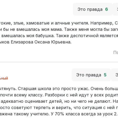
Это правда
6
окие, злые, хамоватые и алчные учителя. Например, С
и бы не вмешалась моя мама. Также меня могла бы заг
е вмешалась моя бабушка. Также деспотичной являетс
зыков Елизарова Оксана Юрьевна.
П
Это правда
5
ьный
ытянуть. Старшая школа это просто ужас. Очень боль
 почти всему классу. Разборки с ней идут у всех родит
е адекватно оценивает детей, но ни чего не делают. Н
осто советуют терпеть и верить, что ситуация с ней 
ражена такому учителю. У 70% класса всегда за урок 2.