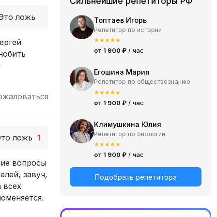
Сильнейшие репетиторы РФ
Это ложь
Топтаев Игорь
Репетитор по истории
★
★
★
★
★
ергей
от 1 900 ₽
/ час
нобить
я
Егошина Мария
Репетитор по обществознанию
★
★
★
★
★
ожаловаться
от 1 900 ₽
/ час
Климушкина Юлия
Репетитор по биологии
Это ложь
1
★
★
★
★
★
от 1 900 ₽
/ час
шие вопросы
елей, завуч,
Подобрать репетитора
а всех
поменяется.