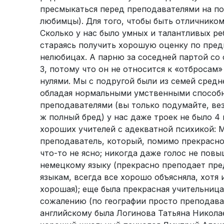
пресмыкаться перед преподавателями на пост
любимцы). Для того, чтобы быть отличником
Сколько у нас было умных и талантливых р
стараясь получить хорошую оценку по предм
нелюбицах. А парню за соседней партой со 
3, потому что он не относится к «отбросам»
нулями. Мы с подругой были из семей средн
обладая нормальными умственными способно
преподавателями (вы только подумайте, ве
ж полный бред) у нас даже троек не было 4 
хороших учителей с адекватной психикой: 
преподаватель, который, помимо прекрасног
что-то не ясно; никогда даже голос не пов
немецкому языку (прекрасно преподает пред
языкам, всегда все хорошо объясняла, хотя и
хорошая); еще была прекрасная учительница
сожалению (по географии просто преподава
английскому была Логинова Татьяна Николае