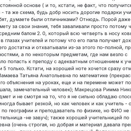
оянной основе ( и то, кстати, не факт, что получитс
 - та же схема, будь добр носить дорогие подарки учи
ебят, думаете были отличниками? Отнюдь. Порой даже
ету за свои знания, тебя заваливали просто потому ч
средним балом 2. 0, который всю четверть в носу ков
 в глазах учителей и потому что его папа получает до
его достатка и отхватывали из-за этого по-полной, п
стями, а по некоторым предметам, где нам везло с
зло попасть к преподу с адекватным отношением к уч
и 5 только. Кстати, на хорошей ноте хочется сразу от
Мамаева Татьяна Анатольевна по математике (прекра
о объяснения на уроках, еще и на перемене может по
ышала, замечательный человек); Макрецова Римма Ник
мет и не смотря на то, что я не сильно обладаю спо
ногда бывает резкой, но как человек и как учитель - 
 по географии и преподаватель по физике, но ФИО не
тельница -не завуч); также хорошей учительницей по
вна (очень строгая, но добрая и материал давала пре