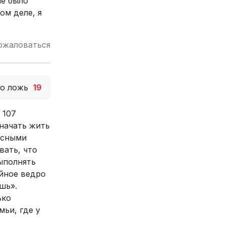
ле было
ом деле, я
ожаловаться
то ложь
19
 107
 начать жить
асными
вать, что
выполнять
ойное ведро
шь».
ько
мьи, где у