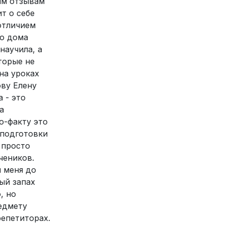
им отзывам
т о себе
 отличием
то дома
научила, а
торые не
на уроках
ову Елену
 - это
а
о-факту это
 подготовки
 просто
чеников.
я меня до
ый запах
, но
редмету
репетиторах.