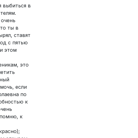
я выбиться в
телям.
 очень
то ты в
ырял, ставят
ход с пятью
ри этом
еникам, это
метить
сный
мочь, если
олаевна по
собностью к
очень
 помню, к
красно);