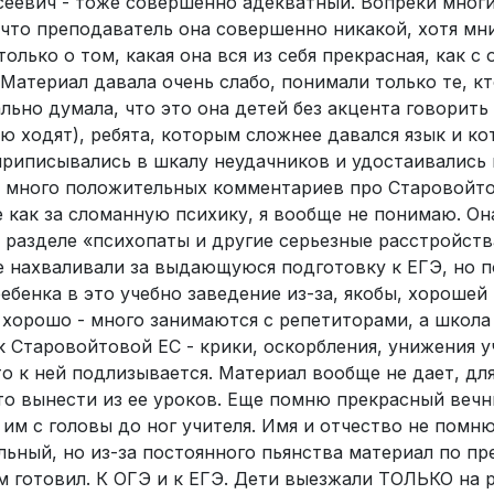
еевич - тоже совершенно адекватный. Вопреки мног
 что преподаватель она совершенно никакой, хотя мни
олько о том, какая она вся из себя прекрасная, как с
 Материал давала очень слабо, понимали только те, к
ально думала, что это она детей без акцента говорить 
лю ходят), ребята, которым сложнее давался язык и ко
риписывались в шкалу неудачников и удостаивались 
ло много положительных комментариев про Старовойт
е как за сломанную психику, я вообще не понимаю. Она
 разделе «психопаты и другие серьезные расстройств
се нахваливали за выдающуюся подготовку к ЕГЭ, но п
ебенка в это учебно заведение из-за, якобы, хорошей
т хорошо - много занимаются с репетиторами, а школа
к Старовойтовой ЕС - крики, оскорбления, унижения у
о к ней подлизывается. Материал вообще не дает, дл
о-то вынести из ее уроков. Еще помню прекрасный вечн
им с головы до ног учителя. Имя и отчество не помню
ьный, но из-за постоянного пьянства материал по п
ам готовил. К ОГЭ и к ЕГЭ. Дети выезжали ТОЛЬКО на 