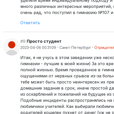
уделяли время индивидуальному подходу и 
много различных интересных мероприятий, 
очень рад, что поступил в гимназию №107 и
Ответить
#9
Просто студент
·
·
2023-04-06 00:31:09
Санкт-Петербург
Отрицате
Итак, я не учусь в этом заведении уже неск
гимназии - лучшие в моей жизни) За это вр
полной жизнью. Время проведенное в гимн
ощущениями от нервных срывов из-за больн
тебе может быть просто неинтересен их пре
домашние задания в срок, иначе простой д
из оскарблений и пожеланий на будущее из 
Подобные инциденты распространялись на в
любимчики учителей. Как выбирали любимчик
родителей кошелек пухнет от денег (уж не з