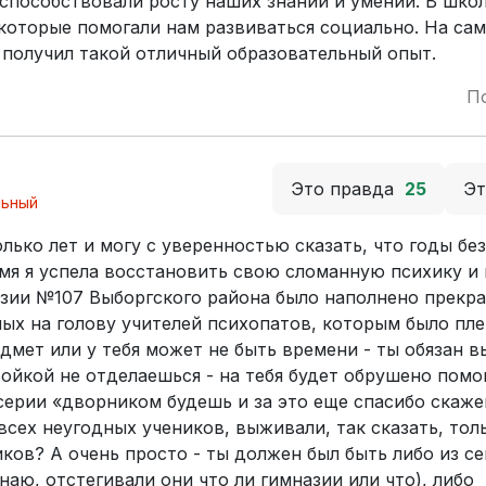
способствовали росту наших знаний и умений. В шко
которые помогали нам развиваться социально. На сам
 получил такой отличный образовательный опыт.
П
Это правда
25
Э
льный
олько лет и могу с уверенностью сказать, что годы без
емя я успела восстановить свою сломанную психику и
азии №107 Выборгского района было наполнено прекр
ых на голову учителей психопатов, которым было пле
дмет или у тебя может не быть времени - ты обязан 
войкой не отделаешься - на тебя будет обрушено пом
серии «дворником будешь и за это еще спасибо скаже
сех неугодных учеников, выживали, так сказать, тол
ов? А очень просто - ты должен был быть либо из се
наю, отстегивали они что ли гимназии или что), либо