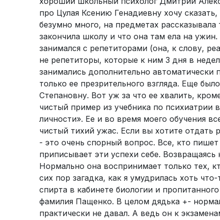
хороший школьный психолог Дмитрий Алекс
про Цулая Ксению Генадиевну хочу сказать,
безумно много, на предметах рассказывала т
закончила школу и что она там ела на ужин.
занимался с репетиторами (она, к слову, ре
не репетиторы, которые к ним 3 дня в неде
занимались дополнительно автоматически п
только ее презрительного взгляда. Еще бы
Степановну. Вот уж за что ее хвалить, кром
чистый пример из учебника по психиатрии в
личности». Ее и во время моего обучения в
чистый тихий ужас. Если вы хотите отдать р
- это очень спорный вопрос. Все, кто пише
приписывает эти успехи себе. Возвращаясь 
Нормально она воспринимает только тех, кт
сих пор загадка, как я умудрилась хоть чт
спирта в кабинете биологии и пропитанного 
фамилия Пащенко. В целом дядька +- нормал
практически не давал. А ведь он к экзамен