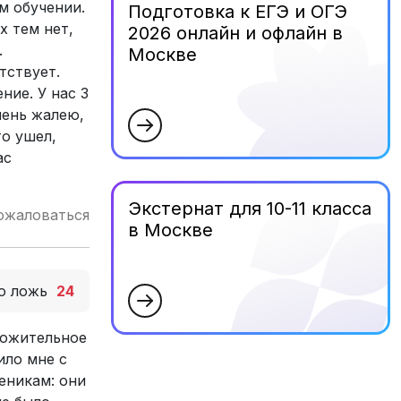
м обучении.
Подготовка к ЕГЭ и ОГЭ
х тем нет,
2026 онлайн и офлайн в
.
Москве
тствует.
ние. У нас 3
чень жалею,
то ушел,
ас
Экстернат для 10-11 класса
ожаловаться
в Москве
о ложь
24
ложительное
ило мне с
еникам: они