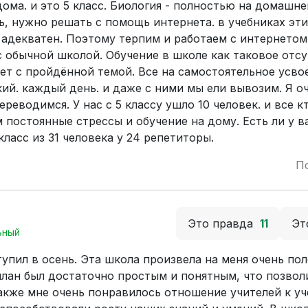
ма. и это 5 класс. Биология - полностью на домашне
ь, нужно решать с помощь интернета. в учебниках эти
и адекватен. Поэтому терпим и работаем с интернетом
 обычной школой. Обучение в школе как таковое отсу
т с пройдённой темой. Все на самостоятельное усвое
кий. каждый день. и даже с ними мы ели вывозим. Я о
реводимся. У нас с 5 классу ушло 10 человек. и все к
 постоянные стрессы и обучение на дому. Есть ли у в
ласс из 31 человека у 24 репетиторы.
П
Это правда
11
Эт
ьный
тупил в осень. Эта школа произвела на меня очень по
план был достаточно простым и понятным, что позвол
акже мне очень понравилось отношение учителей к уч