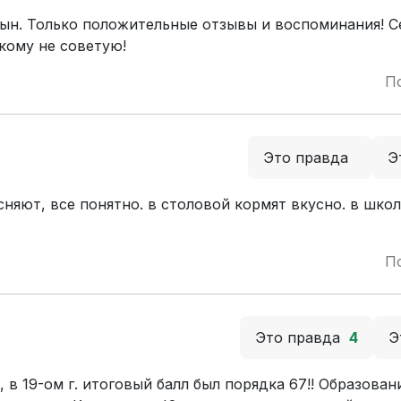
сын. Только положительные отзывы и воспоминания! С
икому не советую!
П
Это правда
Э
сняют, все понятно. в столовой кормят вкусно. в школ
П
Это правда
4
Э
в 19-ом г. итоговый балл был порядка 67!! Образован