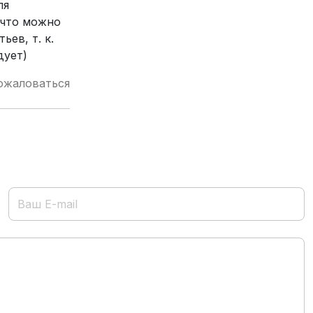
ля
 что можно
ев, т. к.
дует)
ожаловаться