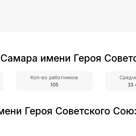
 Самара имени Героя Совет
Кол-во работников
Средня
105
33 
мени Героя Советского Союз