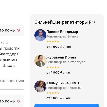
Сильнейшие репетиторы РФ
то ложь
9
Лакеев Владимир
Репетитор по физике
★
★
★
★
★
была
от 1 900 ₽
/ час
ы помогли
Благодаря
Журавель Ирина
оторые мы
Репетитор по литературе
е. Школа
★
★
★
★
★
от 1 900 ₽
/ час
ожаловаться
Климушкина Юлия
Репетитор по биологии
★
★
★
★
★
от 1 900 ₽
/ час
то ложь
6