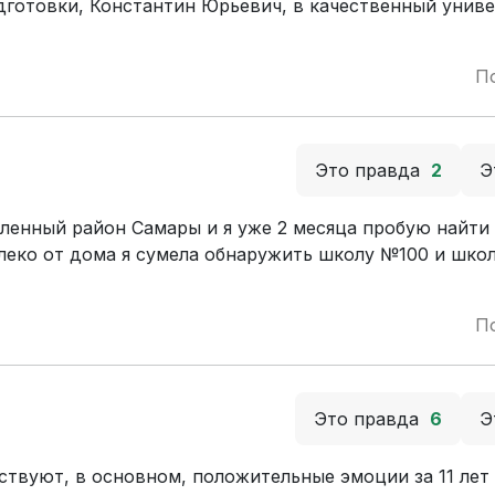
дготовки, Константин Юрьевич, в качественный унив
П
Это правда
2
Э
енный район Самары и я уже 2 месяца пробую найти
леко от дома я сумела обнаружить школу №100 и школ
П
Это правда
6
Э
ствуют, в основном, положительные эмоции за 11 лет 