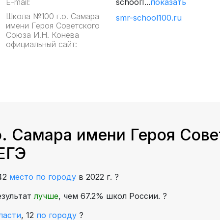
E-mail:
school1...
показать
Школа №100 г.о. Самара
smr-school100.ru
имени Героя Советского
Союза И.Н. Конева
официальный сайт:
. Самара имени Героя Сове
 ЕГЭ
42
место по городу
в 2022 г.
?
езультат
лучше
, чем 67.2% школ России.
?
ласти
,
12
по городу
?