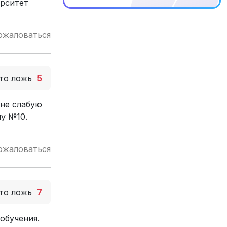
ерситет
ожаловаться
то ложь
5
 не слабую
у №10.
ожаловаться
то ложь
7
обучения.