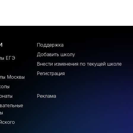
и
Поддержка
Добавить школу
лы ЕГЭ
Внести изменения по текущей школе
Регистрация
олы Москвы
колы
рнаты
Реклама
вательные
лы
йского