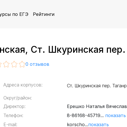
урсы по ЕГЭ
Рейтинги
ская, Ст. Шкуринская пер. 
0
отзывов
Адреса корпусов:
Ст. Шкуринская пер. Таганр
Округ/район:
Директор:
Ерешко Наталья Вячесла
Телефон:
8-86168-45719...
показать
E-mail:
korscho...
показать