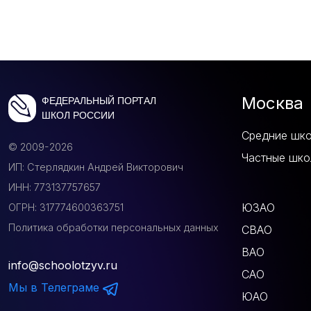
Москва
ФЕДЕРАЛЬНЫЙ ПОРТАЛ
ШКОЛ РОССИИ
Средние шк
© 2009-2026
Частные шко
ИП: Стерлядкин Андрей Викторович
ИНН: 773137757657
ЮЗАО
ОГРН: 317774600363751
Политика обработки персональных данных
СВАО
ВАО
info@schoolotzyv.ru
САО
Мы в Телеграме
ЮАО