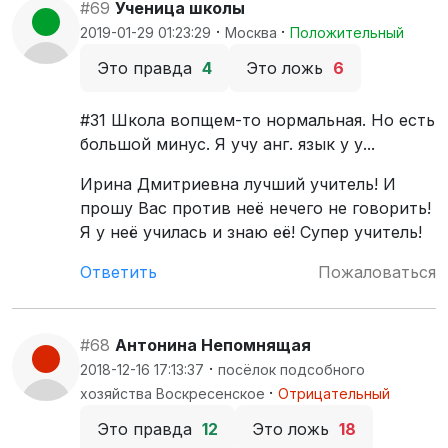
#69
Ученица школы
·
·
2019-01-29 01:23:29
Москва
Положительный
Это правда
4
Это ложь
6
#31 Школа вопщем-то нормальная. Но есть
большой минус. Я учу анг. язык у у...
Ирина Дмитриевна лучший учитель! И
прошу Вас против неё нечего не говорить!
Я у неё училась и знаю её! Супер учитель!
Ответить
Пожаловаться
#68
Антонина Непомнящая
·
2018-12-16 17:13:37
посёлок подсобного
·
хозяйства Воскресенское
Отрицательный
Это правда
12
Это ложь
18