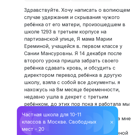
Здравствуйте. Хочу написать о вопиющем
случае удержания и скрывания чужого
ребёнка от его матери, произошедшем в
школе 1293 в третьем корпусе на
партизанской улице, Я мама Марии
Ереминой, учащейся в. первом классе у
Сании Мансуровны. Я 14 декабря после
второго урока пришла забрать своего
ребёнка сдавать кровь, и обсудить с
директором перевод ребёнка в другую
школу, взяла с собой все документы. я
нахожусь на 8м месяце беременности,
недавно ушла в декрет с третьим
ребёнком, до этих пор пока я работала мы
жили в основном у бабушки на
Частная школа для 10-11
молодогвардейской, т. к она помогала мне
классов в Москве. Свободных
⛌
с детьми, а я им с моим отчимом
мест - 20
финансово, а мой муж живёт на нагорной