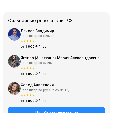
Сильнейшие репетиторы РФ
Лакеев Владимир
Репетитор по физике
★
★
★
★
★
от 1 900 ₽
/ час
Ягелло (Ашаткина) Мария Александровна
Репетитор по химии
★
★
★
★
★
от 1 900 ₽
/ час
Холод Анастасия
Репетитор по русскому языку
★
★
★
★
★
от 1 900 ₽
/ час
Подобрать репетитора