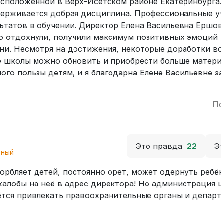
сположенной в Верх-Исетском районе Екатеринбурга.
держивается добрая дисциплина. Профессиональные у
ьтатов в обучении. Директор Елена Васильевна Ершов
шо отдохнули, получили максимум позитивных эмоций 
ни. Несмотря на достижения, некоторые доработки вс
е школы можно обновить и приобрести больше матери
го пользы детям, и я благодарна Елене Васильевне за
П
Это правда
22
Э
ьный
орбляет детей, постоянно орет, может одернуть ребён
жалобы на неё в адрес директора! Но администрация 
ётся привлекать правоохранительные органы и депар