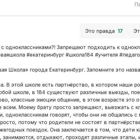
П
Это правда
17
Э
 с одноклассниками?! Запрещают подходить к однокл
оваяшкола #екатеринбург #школа184 #учителя #педаго
ая Школа» города Екатеринбург. Запомните это назва
са. В этой школе есть партнёрство, в котором наши р
 любой школе, в 184 существуют различные выезды, пое
ово, классные эмоции общение, в этом возрасте это о
е всем. Моему брату просто запрещают, выезжать с к
и, одноклассникам говорят, чтобы они не общались с
росто, потому что родители не состоят в партнёрстве
х ежегодных поездок. Она заключается в том, что дети 
т, занимаются, отдыхают, проходят различные этапы,