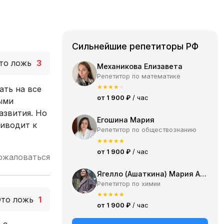
Сильнейшие репетиторы РФ
то ложь
3
Механикова Елизавета
Репетитор по математике
★
★
★
★
★
ать на все
от 1 900 ₽
/ час
ыми
азвития. Но
Егошина Мария
риводит к
Репетитор по обществознанию
★
★
★
★
★
от 1 900 ₽
/ час
ожаловаться
Ягелло (Ашаткина) Мария Александровна
Репетитор по химии
★
★
★
★
★
Это ложь
1
от 1 900 ₽
/ час