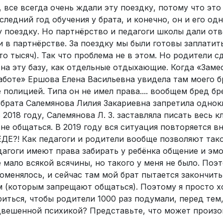
е, все всегда очень ждали эту поездку, потому что это
ледний год обучения у брата, и конечно, он и его од
у поездку. Но партнёрство и педагоги школы дали отв
и в партнёрстве. За поездку мы были готовы заплатить
о тысяч). Так что проблема не в этом. Но родители с
и на эту базу, как отдельные отдыхающие. Когда «Заме
боте» Ершова Елена Васильевна увидела там моего бр
 полицией. Типа он не имел права.... вообщем бред б
о брата Салемянова Лилия Закариевна запретила одно
2018 году, Салемянова Л. З. заставляла писать весь к
не общаться. В 2019 году вся ситуация повторяется в
?! Как педагоги и родители вообще позволяют тако
агоги имеют права забирать у ребёнка общение и эмо
е мало всякой всячины, но такого у меня не было. Поэ
оменялось, и сейчас там мой брат пытается закончить
ам (которым запрещают общаться). Поэтому я просто х
иться, чтобы родители 1000 раз подумали, перед тем,
одвешенной психикой? Представьте, что может произо