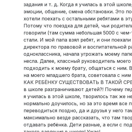
задания и т. д. Когда я училась в этой школ
эмоции, общение, смена обстановки. Это пос
хотели поехать с остальными ребятами в эт
Потому что поездка для детей, чьи родител
говорили (там сумма небольшая 5000 с чем-т
стали. И мой папа взял ребят, и они поехал
директора по правовой и воспитательной ра
одноклассника, начала угрожать моему папе
несла. Далее, классный руководитель моег
подходить к моему брату, общаться с ним. В 
на моего младшего брата, советовала с ним 
КАК РЕБЁНКУ СУЩЕСТВОВАТЬ В ТАКОЙ СРЕДЕ
в школе разграничивают детей?! Почему пед
я училась в этой школе, творилось так же н
нормально доучилось, но за это время все п
переводиться поздно, да и друзья у него т
максимально везде рассказать, что там твор
отдавать ребёнка. Дети разные, а если с п
такого давления в школе! Ужас!