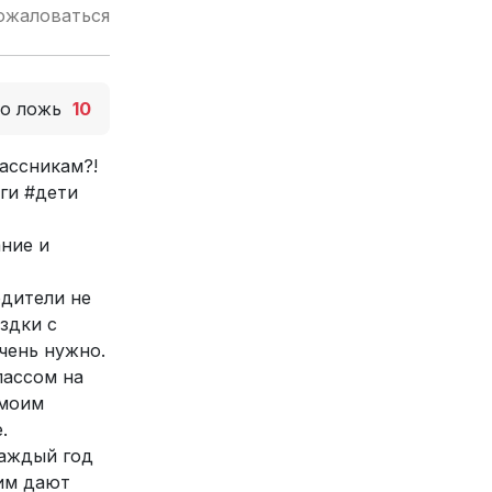
ожаловаться
то ложь
10
ассникам?!
ги #дети
ние и
одители не
здки с
чень нужно.
лассом на
 моим
.
каждый год
 им дают