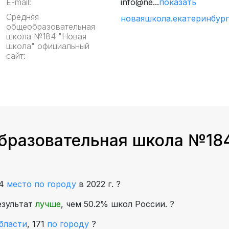
E-mail:
info@ne...
показать
Средняя
новаяшкола.екатеринбург
общеобразовательная
школа №184 "Новая
школа" официальный
сайт:
бразовательная школа №184
74
место по городу
в 2022 г.
?
езультат
лучше
, чем 50.2% школ России.
?
бласти
,
171
по городу
?