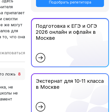
 Здесь
Подобрать репетитора
чителя
а прилагает
и смогли
е же могут
Подготовка к ЕГЭ и ОГЭ
алов для
2026 онлайн и офлайн в
 то, что она
Москве
ожаловаться
то ложь
8
Экстернат для 10-11 класса
в Москве
ка, не
школы не
тамент