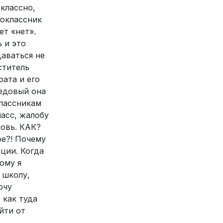
 классно,
ноклассник
ет «нет».
 и это
даваться не
ститель
ата и его
редовый она
классникам
ласс, жалобу
новь. КАК?
е?! Почему
ции. Когда
тому я
 школу,
очу
 как туда
йти от