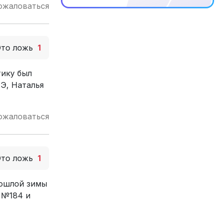
ожаловаться
Это ложь
1
тику был
ГЭ, Наталья
ожаловаться
Это ложь
1
рошлой зимы
 №184 и