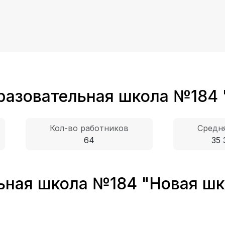
разовательная школа №184 
Кол-во работников
Средня
64
35 
ная школа №184 "Новая шко