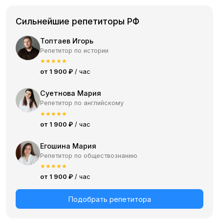
Сильнейшие репетиторы РФ
Топтаев Игорь
Репетитор по истории
★
★
★
★
★
от 1 900 ₽
/ час
Суетнова Мария
Репетитор по английскому
★
★
★
★
★
от 1 900 ₽
/ час
Егошина Мария
Репетитор по обществознанию
★
★
★
★
★
от 1 900 ₽
/ час
Подобрать репетитора