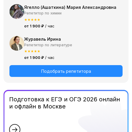
Ягелло (Ашаткина) Мария Александровна
Репетитор по химии
★
★
★
★
★
от 1 900 ₽
/ час
Журавель Ирина
Репетитор по литературе
★
★
★
★
★
от 1 900 ₽
/ час
Подобрать репетитора
Подготовка к ЕГЭ и ОГЭ 2026 онлайн
и офлайн в Москве