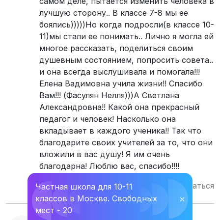
самом деле, пытается изменить человека в
лучшую сторону.. В классе 7-8 мы ее
боялись)))))Но когда подросли(в классе 10-
11)мы стали ее понимать.. Лично я могла ей
многое рассказать, поделиться своим
душевным состоянием, попросить совета..
и она всегда выслушивала и помогала!!!
Елена Вадимовна учила жизни!! Спасибо
Вам!!! (Фасулян Нелля)))А Светлана
Александровна!! Какой она прекрасный
педагог и человек! Насколько она
вкладывает в каждого ученика!! Так что
благодарите своих учителей за то, что они
вложили в вас душу! Я им очень
благодарна! Люблю вас, спасибо!!!!
Ответить
Пожаловаться
Частная школа для 10-11
классов в Москве. Свободных
⛌
мест - 20