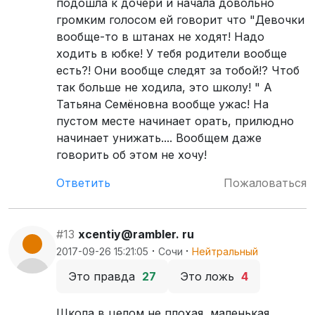
подошла к дочери и начала довольно
громким голосом ей говорит что "Девочки
вообще-то в штанах не ходят! Надо
ходить в юбке! У тебя родители вообще
есть?! Они вообще следят за тобой!? Чтоб
так больше не ходила, это школу! " А
Татьяна Семёновна вообще ужас! На
пустом месте начинает орать, прилюдно
начинает унижать.... Вообщем даже
говорить об этом не хочу!
Ответить
Пожаловаться
#13
xcentiy@rambler. ru
·
·
2017-09-26 15:21:05
Сочи
Нейтральный
Это правда
27
Это ложь
4
Школа в целом не плохая, маленькая,