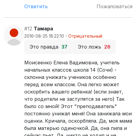
Ответить
Пожаловаться
#12
Тамара
·
2016-08-25 18:22:10
Отрицательный
Это правда
37
Это ложь
26
Моисеенко Елена Вадимовна, учитель
начальных классов школа 14 (Сочи) -
склонна унижать учеников особенно
перед всем классом. Она легко может
оскорбить вашего ребенка! (если знает,
что родители не заступятся за него) Так
было со мной! Этот "преподаватель"
постоянно унижал меня! Она занижала мои
оценки. Кричала, оскорбляла. Да, моя мама
была матерью одиночкой. Да, она пила и
сейчас пьет. Да, никто не ходил и не