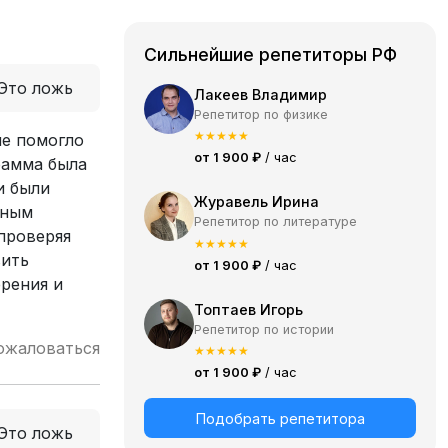
Сильнейшие репетиторы РФ
Это ложь
Лакеев Владимир
Репетитор по физике
★
★
★
★
★
не помогло
от 1 900 ₽
/ час
грамма была
и были
Журавель Ирина
лным
Репетитор по литературе
 проверяя
★
★
★
★
★
вить
от 1 900 ₽
/ час
ерения и
Топтаев Игорь
Репетитор по истории
ожаловаться
★
★
★
★
★
от 1 900 ₽
/ час
Подобрать репетитора
Это ложь