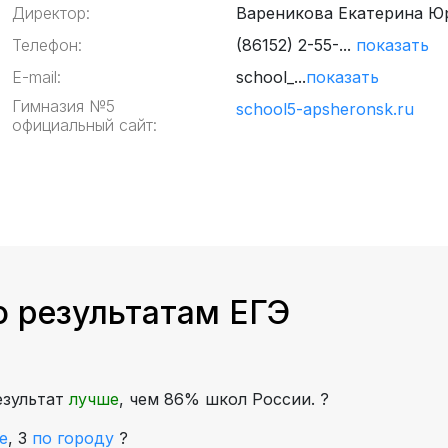
Директор:
Вареникова Екатерина Ю
Телефон:
(86152) 2-55-...
показать
E-mail:
school_...
показать
Гимназия №5
school5-apsheronsk.ru
официальный сайт:
о результатам ЕГЭ
езультат
лучше
, чем 86% школ России.
?
е
,
3
по городу
?