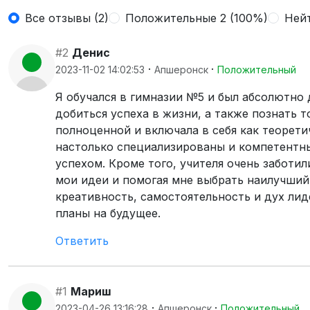
Все отзывы (2)
Положительные 2 (100%)
Ней
#2
Денис
·
·
2023-11-02 14:02:53
Апшеронск
Положительный
Я обучался в гимназии №5 и был абсолютно 
добиться успеха в жизни, а также познать т
полноценной и включала в себя как теоретич
настолько специализированы и компетентны
успехом. Кроме того, учителя очень заботи
мои идеи и помогая мне выбрать наилучший
креативность, самостоятельность и дух лид
планы на будущее.
Ответить
#1
Мариш
·
·
2023-04-26 13:16:28
Апшеронск
Положительный