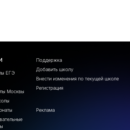
и
Поддержка
Добавить школу
лы ЕГЭ
Внести изменения по текущей школе
Регистрация
олы Москвы
колы
рнаты
Реклама
вательные
лы