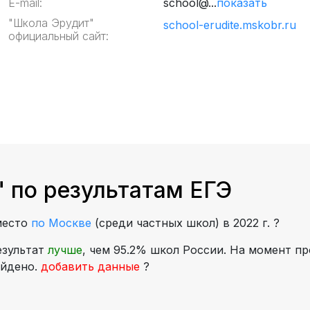
E-mail:
school@...
показать
"Школа Эрудит"
school-erudite.mskobr.ru
официальный сайт:
 по результатам ЕГЭ
место
по Москве
(среди частных школ) в 2022 г.
?
езультат
лучше
, чем 95.2% школ России. На момент пр
айдено.
добавить данные
?