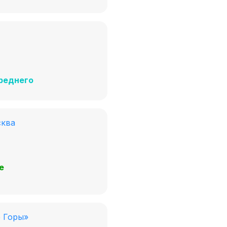
реднего
сква
е
е Горы»