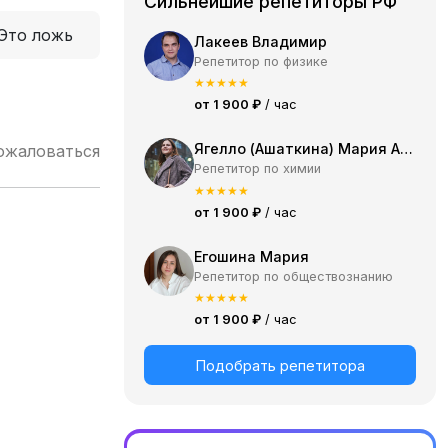
Сильнейшие репетиторы РФ
Это ложь
Лакеев Владимир
Репетитор по физике
★
★
★
★
★
от 1 900 ₽
/ час
Ягелло (Ашаткина) Мария Александровна
ожаловаться
Репетитор по химии
★
★
★
★
★
от 1 900 ₽
/ час
Егошина Мария
Репетитор по обществознанию
★
★
★
★
★
от 1 900 ₽
/ час
Подобрать репетитора