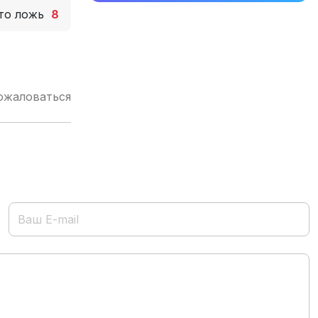
то ложь
8
ожаловаться