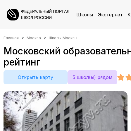
ФЕДЕРАЛЬНЫЙ ПОРТАЛ
Школы
Экстернат
К
ШКОЛ РОССИИ
Главная
Москва
Школы Москвы
Московский образовательн
рейтинг
Открыть карту
5 школ(ы) рядом