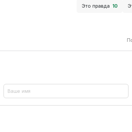
Это правда
10
Э
П