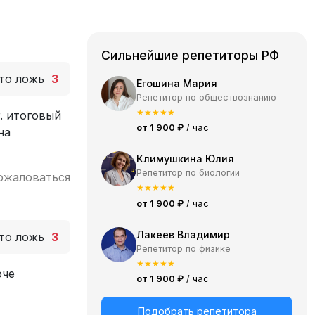
Сильнейшие репетиторы РФ
то ложь
3
Егошина Мария
Репетитор по обществознанию
★
★
★
★
★
. итоговый
от 1 900 ₽
/ час
на
Климушкина Юлия
Репетитор по биологии
ожаловаться
★
★
★
★
★
от 1 900 ₽
/ час
Лакеев Владимир
то ложь
3
Репетитор по физике
★
★
★
★
★
оче
от 1 900 ₽
/ час
Подобрать репетитора