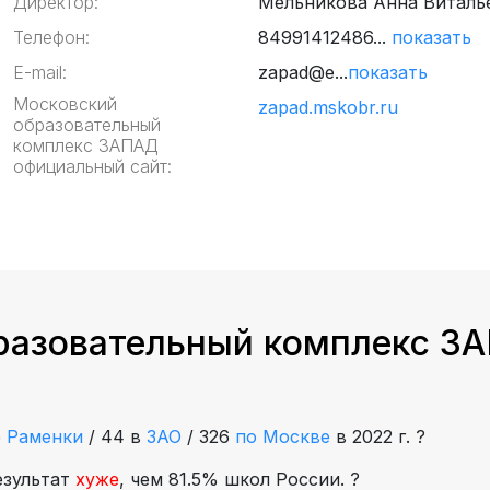
Директор:
Мельникова Анна Виталь
Телефон:
84991412486...
показать
E-mail:
zapad@e...
показать
Московский
zapad.mskobr.ru
образовательный
комплекс ЗАПАД
официальный сайт:
разовательный комплекс ЗА
е
Раменки
/
44 в
ЗАО
/
326
по Москве
в 2022 г.
?
езультат
хуже
, чем 81.5% школ России.
?