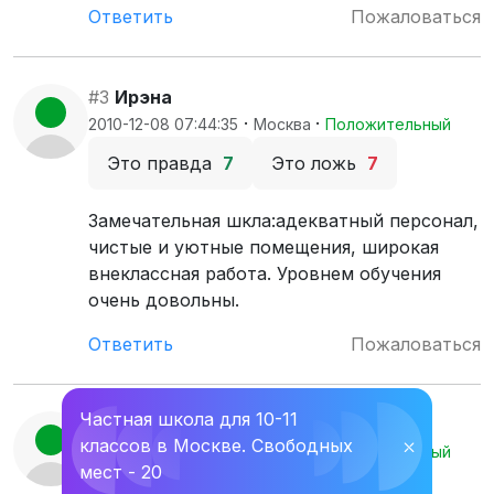
Ответить
Пожаловаться
#3
Ирэна
·
·
2010-12-08 07:44:35
Москва
Положительный
Это правда
7
Это ложь
7
Замечательная шкла:адекватный персонал,
чистые и уютные помещения, широкая
внеклассная работа. Уровнем обучения
очень довольны.
Ответить
Пожаловаться
Частная школа для 10-11
#2
Эльнур
классов в Москве. Свободных
⛌
·
·
2010-04-26 18:02:34
Москва
Положительный
мест - 20
Это правда
15
Это ложь
5