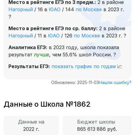
Место в рейтинге ЕГЭ по 3 предм.:
2 в районе
Нагорный
/
16 в
ЮАО
/
144
по Москве
в 2023 г.
?
Место в рейтинге ЕГЭ по ср. баллу:
2 в районе
Нагорный
/
11 в
ЮАО
/
126
по Москве
в 2023 г.
?
Аналитика ЕГЭ:
в 2023 году, школа показала
результат
лучше
, чем 55.6% школ России.
?
Результаты ЕГЭ:
показать график по годам
📈
Обновлено: 2025-11-03
Нашли ошибку?
Данные о Школа №1862
Данные на
Бюджет школы
2022 г.
865 613 886 руб.