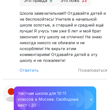
Это правда
5
Это ложь
23
Школа замечательная!!! Отдавайте детей и
не беспокойтесь! Учителя в начальной
школе золотые, а старшей и средней ещё
лучше! Я учусь там уже 6 лет и мой брат
закончил эту школу на отлично! Не знаю
никогда никого не обижали и не
оскорбляли! Не верьте этим
комментариям! Отдавайте детей в эту
школу и не пожалеете!
Ответить
Пожаловаться
#139
Татьяна
Частная школа для 10-11
·
2018-02-18 08:37:48
Соединенные Штаты
классов в Москве. Свободных
⛌
·
Америки
Отрицательный
мест - 20
Это правда
21
Это ложь
9