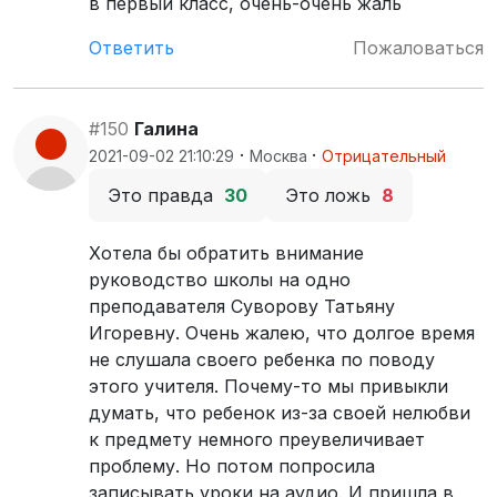
в первый класс, очень-очень жаль
Ответить
Пожаловаться
#150
Галина
·
·
2021-09-02 21:10:29
Москва
Отрицательный
Это правда
30
Это ложь
8
Хотела бы обратить внимание
руководство школы на одно
преподавателя Суворову Татьяну
Игоревну. Очень жалею, что долгое время
не слушала своего ребенка по поводу
этого учителя. Почему-то мы привыкли
думать, что ребенок из-за своей нелюбви
к предмету немного преувеличивает
проблему. Но потом попросила
записывать уроки на аудио. И пришла в