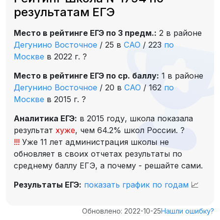
результатам ЕГЭ
Место в рейтинге ЕГЭ по 3 предм.:
2 в районе
Дегунино Восточное
/
25 в
САО
/
223
по
Москве
в 2022 г.
?
Место в рейтинге ЕГЭ по ср. баллу:
1 в районе
Дегунино Восточное
/
20 в
САО
/
162
по
Москве
в 2015 г.
?
Аналитика ЕГЭ:
в 2015 году, школа показала
результат
хуже
, чем 64.2% школ России.
?
!!!
Уже 11 лет администрация школы не
обновляет в своих отчетах результаты по
среднему баллу ЕГЭ, а почему - решайте сами.
Результаты ЕГЭ:
показать график по годам
📈
Обновлено: 2022-10-25
Нашли ошибку?