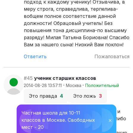
подход к каждому ученику! Отзывчива, в
меру строга, справедлива, терпелива-
вобщем полное соответствие данной
должности! Обрацовый учитель! Без
повышения тона дисциплина-по высшему
разряду! Милая Татьяна Бориовна! Спасибо
Вам за нашего сына! Низкий Вам поклон!
Ответить
Пожаловаться
#45
ученик старших классов
·
·
2014-08-28 13:57:11
Москва
Положительный
Это правда
4
Это ложь
3
Те кто говорят, что школа 1211 плохая и
Частная школа для 10-11
там плохо учат, сами либо ленились, либо
классов в Москве. Свободных
⛌
просто не учились там. Да, это не
мест - 20
гимназия, но все-таки учителя дают такие