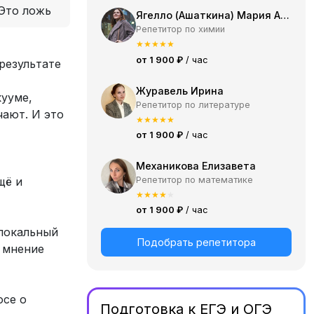
Это ложь
Ягелло (Ашаткина) Мария Александровна
Репетитор по химии
★
★
★
★
★
от 1 900 ₽
/ час
результате
Журавель Ирина
кууме,
Репетитор по литературе
чают. И это
★
★
★
★
★
от 1 900 ₽
/ час
Механикова Елизавета
Репетитор по математике
щё и
★
★
★
★
★
от 1 900 ₽
/ час
 локальный
Подобрать репетитора
ь мнение
осе о
Подготовка к ЕГЭ и ОГЭ