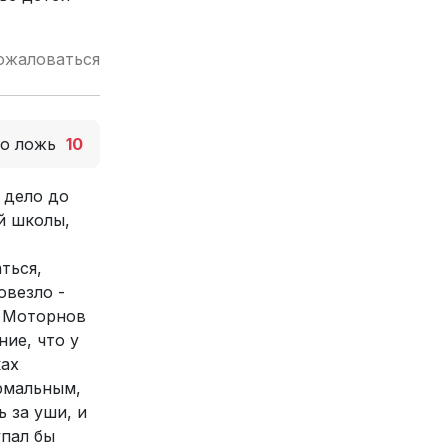
ожаловаться
то ложь
10
 дело до
й школы,
ться,
овезло -
, Моторнов
ие, что у
ках
ормальным,
 за уши, и
упал бы