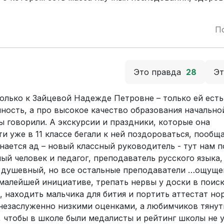
П
Это правда
28
Э
 только к Зайцевой Надежде Петровне – только ей есть
чность, а про высокое качество образования начально
ы говорили. А экскурсии и праздники, которые она
 уже в 11 классе бегали к ней поздороваться, пообща
нается ад – новый классный руководитель - тут нам п
й человек и педагог, преподаватель русского языка
 душевный, но все остальные преподаватели …ощущен
 малейшей инициативе, трепать нервы у доски в поис
, находить мальчика для бития и портить аттестат н
незаслуженно низкими оценками, а любимчиков тянуть
, чтобы в школе были медалисты и рейтинг школы не 