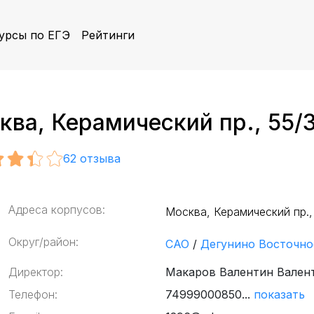
урсы по ЕГЭ
Рейтинги
ва, Керамический пр., 55/3
62
отзыва
Адреса корпусов:
Москва, Керамический пр.,
Округ/район:
САО
/
Дегунино Восточно
Директор:
Макаров Валентин Вален
Телефон:
74999000850...
показать