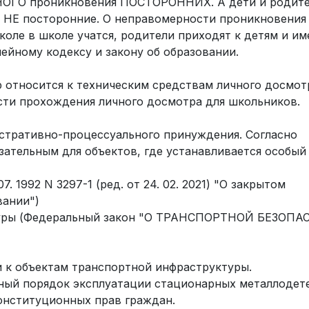
НОГО проникновения ПОСТОРОННИХ. А дети и родител
 НЕ посторонние. О неправомерности проникновения 
коле в школе учатся, родители приходят к детям и и
ейному кодексу и закону об образовании.
 относится к техническим средствам личного досмот
ости прохождения личного досмотра для школьников.
стративно-процессуального принуждения. Согласно
язательным для объектов, где устанавливается особы
7. 1992 N 3297-1 (ред. от 24. 02. 2021) "О закрытом
вании")
ктуры (Федеральный закон "О ТРАНСПОРТНОЙ БЕЗОПА
 к объектам транспортной инфраструктуры.
ный порядок эксплуатации стационарных металлодете
онституционных прав граждан.