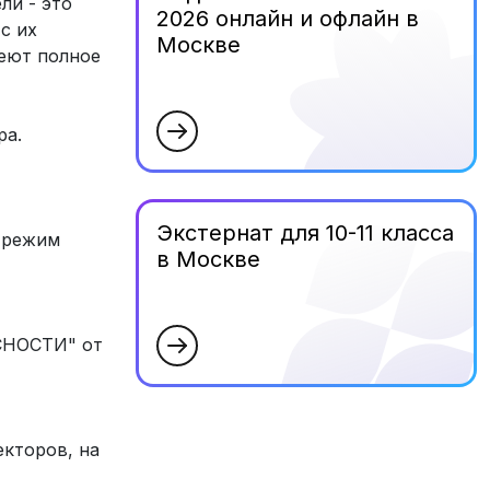
и - это
2026 онлайн и офлайн в
с их
Москве
меют полное
ра.
Экстернат для 10-11 класса
й режим
в Москве
СНОСТИ" от
кторов, на