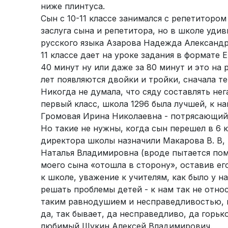
ниже плинтуса.
Сын с 10-11 классе занимался с репетитором
заслуга сына и репетитора, но в школе уди
русского языка Азарова Надежда Александро
11 классе дает на уроке задания в формате Е
40 минут ну или даже за 80 минут и это на 
лет появляются двойки и тройки, сначала т
Никогда не думала, что сяду составлять нег
первый класс, школа 1296 была лучшей, к на
Громовая Ирина Николаевна - потрясающий 
Но такие не нужны, когда сын перешел в 6 к
директора школы назначили Макарова В. В, 
Наталья Владимировна (вроде пытается пом
моего сына «отошла в сторону», оставив его
к школе, уважение к учителям, как было у н
решать проблемы детей - к нам так не относ
таким равнодушием и несправедливостью, п
да, так бывает, да несправедливо, да горьк
любимый Щукин Алексей Владимирович.