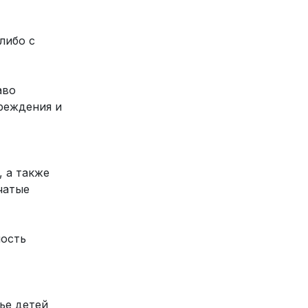
либо с
аво
реждения и
 а также
чатые
ность
ье детей