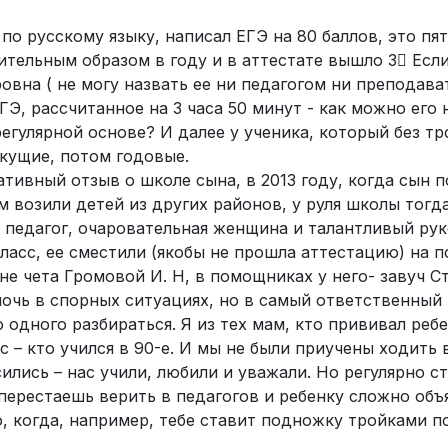
 по русскому языку, написал ЕГЭ на 80 баллов, это пят
вительным образом в году и в аттестате вышло 3 Есл
вна ( не могу назвать ее ни педагогом ни преподават
ГЭ, рассчитанное на 3 часа 50 минут - как можно его 
регулярной основе? И далее у ученика, который без тр
екущие, потом годовые.
ативный отзыв о школе сына, в 2013 году, когда сын 
м возили детей из других районов, у руля школы тогд
педагог, очаровательная женщина и талантливый рук
ласс, ее сместили (якобы не прошла аттестацию) на п
не чета Громовой И. Н, в помощниках у него- завуч С
очь в спорных ситуациях, но в самый ответственный
 одного разбираться. Я из тех мам, кто прививал реб
ас – кто учился в 90-е. И мы не были приучены ходить 
ились – нас учили, любили и уважали. Но регулярно с
ерестаешь верить в педагогов и ребенку сложно объя
о, когда, например, тебе ставит подножку тройками п