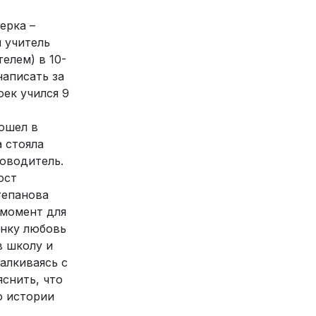
ерка –
и учитель
елем) в 10-
написать за
оек учился 9
пошел в
а стояла
оводитель.
ост
тепанова
 момент для
енку любовь
в школу и
талкиваясь с
снить, что
о истории