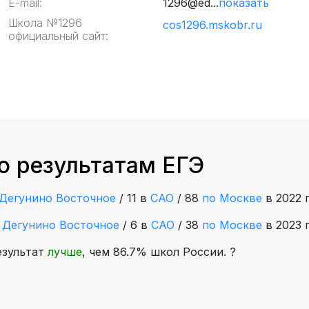
E-mail:
1296@ed...
показать
Школа №1296
cos1296.mskobr.ru
официальный сайт:
о результатам ЕГЭ
Дегунино Восточное
/
11 в
САО
/
88
по Москве
в 2022 
е
Дегунино Восточное
/
6 в
САО
/
38
по Москве
в 2023 
езультат
лучше
, чем 86.7% школ России.
?