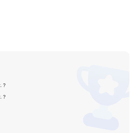
г.
?
г.
?