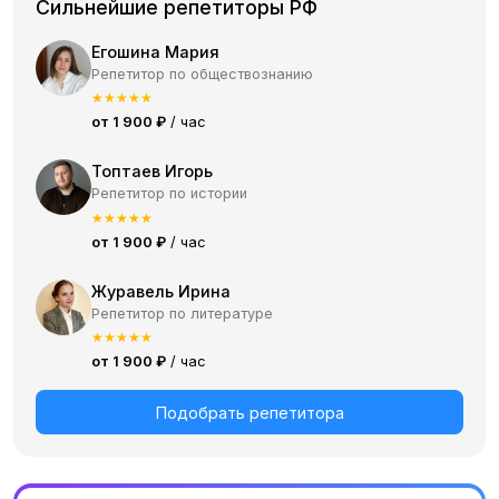
Сильнейшие репетиторы РФ
Егошина Мария
Репетитор по обществознанию
★
★
★
★
★
от 1 900 ₽
/ час
Топтаев Игорь
Репетитор по истории
★
★
★
★
★
от 1 900 ₽
/ час
Журавель Ирина
Репетитор по литературе
★
★
★
★
★
от 1 900 ₽
/ час
Подобрать репетитора