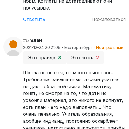
норм. Котлеты не догатавливают они
полусырые.
Ответить
Пожаловаться
#6
Элен
·
·
2021-12-24 20:21:06
Екатеринбург
Нейтральный
Это правда
8
Это ложь
2
Школа не плохая, но много ньюансов.
Требования завышенные, а сами учителя
не дают обратной связи. Математику
гонят, не смотря на то, что дети не
усвоили материал, это никого не волнует,
есть план - его надо выполнять... Что
очень печально. Учитель образования,
вообще индивид, постоянно оскарбляет
учеников, нетактично выражается, причём