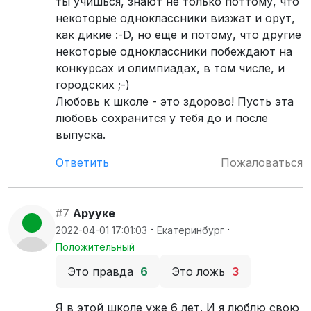
ты учишься, знают не только поттому, что
некоторые одноклассники визжат и орут,
как дикие :-D, но еще и потому, что другие
некоторые одноклассники побеждают на
конкурсах и олимпиадах, в том числе, и
городских ;-)
Любовь к школе - это здорово! Пусть эта
любовь сохранится у тебя до и после
выпуска.
Ответить
Пожаловаться
#7
Арууке
·
·
2022-04-01 17:01:03
Екатеринбург
Положительный
Это правда
6
Это ложь
3
Я в этой школе уже 6 лет. И я люблю свою