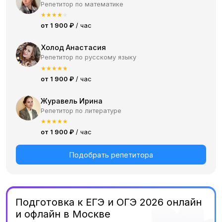
Репетитор по математике
★
★
★
★
★
от 1 900 ₽
/ час
Холод Анастасия
Репетитор по русскому языку
★
★
★
★
★
от 1 900 ₽
/ час
Журавель Ирина
Репетитор по литературе
★
★
★
★
★
от 1 900 ₽
/ час
Подобрать репетитора
Подготовка к ЕГЭ и ОГЭ 2026 онлайн
и офлайн в Москве