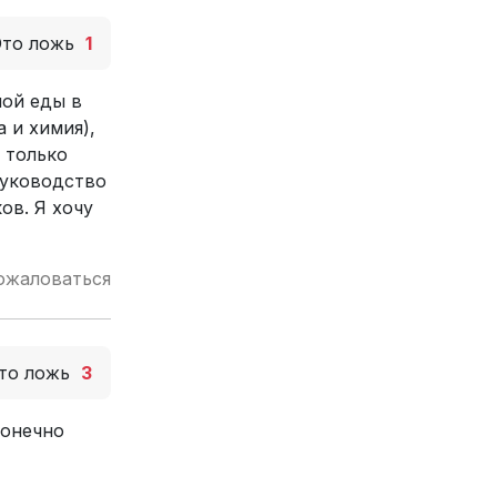
Это ложь
1
ной еды в
 и химия),
о только
руководство
ов. Я хочу
ожаловаться
то ложь
3
конечно