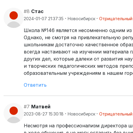
#8
Стас
·
·
2024-01-07 21:37:35
Новосибирск
Отрицательный
Школа №146 является несомненно одним из
Однако, не смотря на привлекательную реп
школьникам достаточно качественное образ
всегда настаивают на изучении материала г
других дел, которые далеки от развития на
и творческих педагогических методов преп
образовательным учреждениям в нашем гор
Ответить
#7
Матвей
·
·
2023-08-27 15:30:18
Новосибирск
Отрицательный
Несмотря на профессионализм директора ш
в ходе обучения, я не могу оставить без в