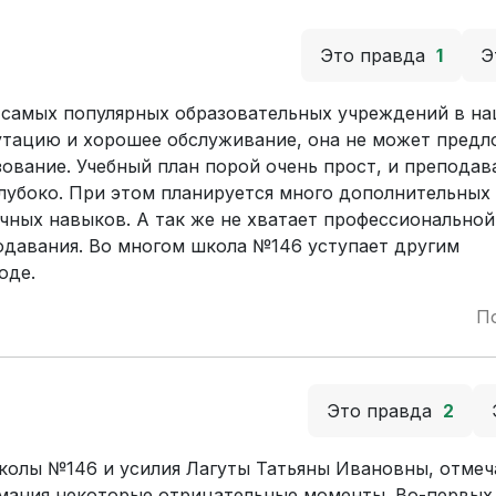
Это правда
1
Э
 самых популярных образовательных учреждений в на
утацию и хорошее обслуживание, она не может пред
ование. Учебный план порой очень прост, и преподав
лубоко. При этом планируется много дополнительных 
учных навыков. А так же не хватает профессионально
одавания. Во многом школа №146 уступает другим
оде.
П
Это правда
2
колы №146 и усилия Лагуты Татьяны Ивановны, отме
нимания некоторые отрицательные моменты. Во-первых