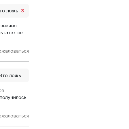
то ложь
3
означно
ьтатах не
ожаловаться
Это ложь
ся
 получилось
ожаловаться