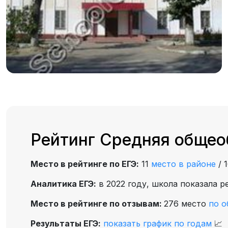
Рейтинг Средняя общео
Место в рейтинге по ЕГЭ:
11
место в районе
/
Аналитика ЕГЭ:
в 2022 году, школа показала р
Место в рейтинге по отзывам:
276 место
по о
Результаты ЕГЭ:
показать график по годам
📈