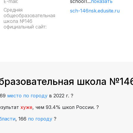
E-mail:
school1...
показать
Средняя
sch-146nsk.edusite.ru
общеобразовательная
школа №146
официальный сайт:
бразовательная школа №146
169
место по городу
в 2022 г.
?
езультат
хуже
, чем 93.4% школ России.
?
бласти
,
166
по городу
?