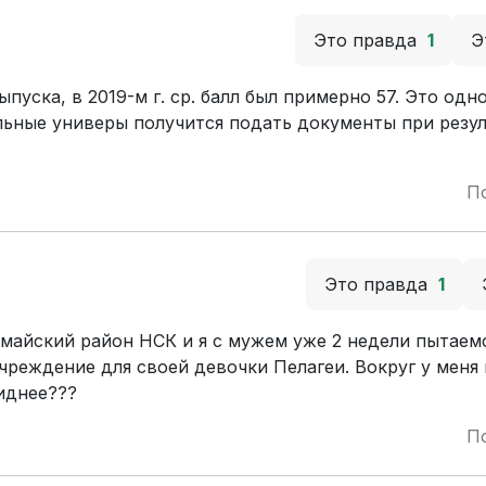
Это правда
1
Э
уска, в 2019-м г. ср. балл был примерно 57. Это одн
льные универы получится подать документы при резул
П
Это правда
1
майский район НСК и я с мужем уже 2 недели пытаем
чреждение для своей девочки Пелагеи. Вокруг у меня
иднее???
П