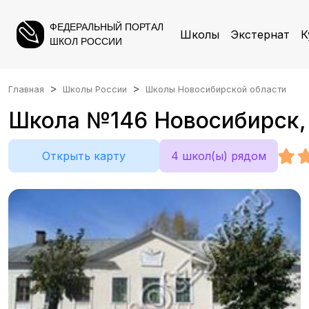
ФЕДЕРАЛЬНЫЙ ПОРТАЛ
Школы
Экстернат
К
ШКОЛ РОССИИ
Главная
Школы России
Школы Новосибирской области
Школа №146 Новосибирск, 
Открыть карту
4 школ(ы) рядом