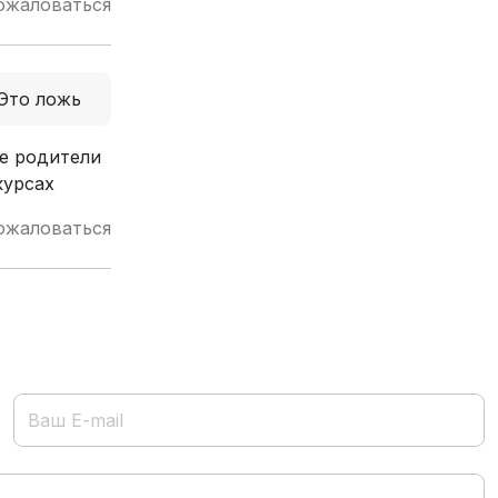
ожаловаться
Это ложь
ые родители
курсах
ожаловаться