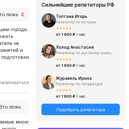
Сильнейшие репетиторы РФ
то ложь
2
Топтаев Игорь
Репетитор по истории
★
★
★
★
★
шем городе.
от 1 900 ₽
/ час
ложить
атели не
Холод Анастасия
занятий и
Репетитор по русскому языку
й подготовки
★
★
★
★
★
от 1 900 ₽
/ час
Журавель Ирина
ожаловаться
Репетитор по литературе
★
★
★
★
★
от 1 900 ₽
/ час
Это ложь
Подобрать репетитора
чаемые мною
, много