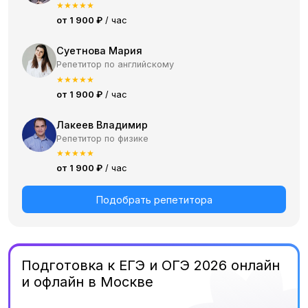
★
★
★
★
★
от 1 900 ₽
/ час
Суетнова Мария
Репетитор по английскому
★
★
★
★
★
от 1 900 ₽
/ час
Лакеев Владимир
Репетитор по физике
★
★
★
★
★
от 1 900 ₽
/ час
Подобрать репетитора
Подготовка к ЕГЭ и ОГЭ 2026 онлайн
и офлайн в Москве