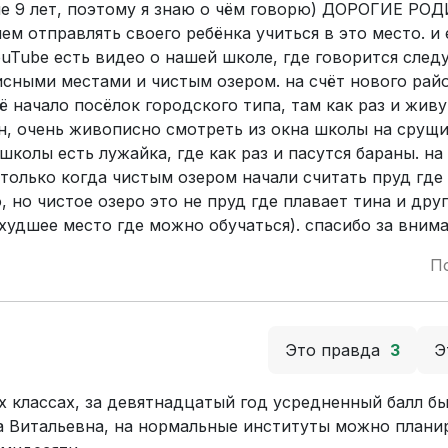
коле 9 лет, поэтому я знаю о чём говорю) ДОРОГИЕ РО
ем отправлять своего ребёнка учиться в это место. и
ouTube есть видео о нашей школе, где говорится сле
сными местами и чистым озером. на счёт нового рай
оё начало посёлок городского типа, там как раз и жив
н, очень живописно смотреть из окна школы на срущи
колы есть лужайка, где как раз и пасутся бараны. на
 только когда чистым озером начали считать пруд где
 но чистое озеро это не пруд где плавает тина и дру
худшее место где можно обучаться). спасибо за вним
П
Это правда
3
Э
 классах, за девятнадцатый год усредненный балл б
яна Витальевна, на нормальные институты можно плани