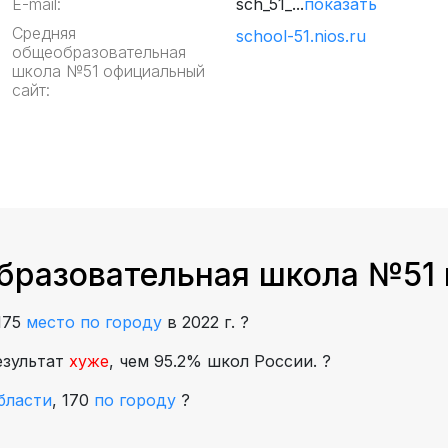
E-mail:
sch_51_...
показать
Средняя
school-51.nios.ru
общеобразовательная
школа №51 официальный
сайт:
бразовательная школа №51 
175
место по городу
в 2022 г.
?
езультат
хуже
, чем 95.2% школ России.
?
бласти
,
170
по городу
?