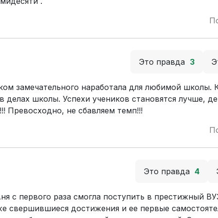
мидесяти .
П
Это правда
3
Э
ком замечательного наработала для любимой школы.
делах школы. Успехи учеников становятся лучше, де
!! Превосходно, не сбавляем темп!!!
П
Это правда
4
Аня с первого раза смогла поступить в престижный ВУ
же свершившиеся достижения и ее первые самостоят