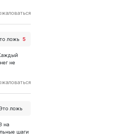
ожаловаться
то ложь
5
 Каждый
нег не
ожаловаться
Это ложь
З на
ельные шаги