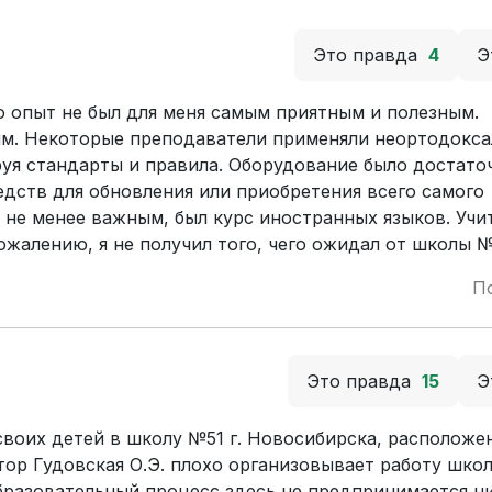
Это правда
4
Э
о опыт не был для меня самым приятным и полезным.
ым. Некоторые преподаватели применяли неортодокс
руя стандарты и правила. Оборудование было достато
редств для обновления или приобретения всего самого
 не менее важным, был курс иностранных языков. Учи
жалению, я не получил того, чего ожидал от школы №
П
Это правда
15
Э
своих детей в школу №51 г. Новосибирска, расположе
тор Гудовская О.Э. плохо организовывает работу шко
бразовательный процесс здесь не предпринимается ни