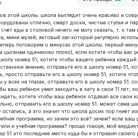
й
юсов этой школы. школа выглядит очень красиво и совр
борудованы отлично, смарт доски, чистые стулья и пар
чёт еды в столовой нечего не могу сказать, т. к там 
а, мини музей, актовый зал который регулярно исполь
 теперь поговорим о минусах этой школы. первый мину
м цыганам одинаково плохо), если хотите чтобы вас р
колу номер 51, хотите чтобы вашего ребёнка каждый 
обственное мнение, отправьте его в школу номер 51, х
ь, просто отправьте его в школу номер 51, хотите чт
у всех на глазах, отправьте его в школу номер 51. со
бы ваш ребёнок умел заходить в хату в свои 11 лет, х
 сидеть, хотите чтобы ваш ребёнок отдавал все свои 
ильно, отправить его в школу номер 51. может сама шк
остались, а это значит что школа досих пор гниёт из
ебная программа, но зачем это всё? зачем? есле ваш 
ели и учебная программа? проще говоря, мой вердикт
р 51 это последнее место куда бы я отправил своего 