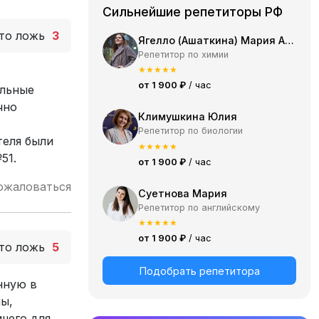
Сильнейшие репетиторы РФ
то ложь
3
Ягелло (Ашаткина) Мария Александровна
Репетитор по химии
★
★
★
★
★
от 1 900 ₽
/ час
альные
чно
Климушкина Юлия
Репетитор по биологии
теля были
★
★
★
★
★
51.
от 1 900 ₽
/ час
ожаловаться
Суетнова Мария
Репетитор по английскому
★
★
★
★
★
от 1 900 ₽
/ час
то ложь
5
Подобрать репетитора
нную в
лы,
чего для