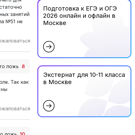
остаточно
Подготовка к ЕГЭ и ОГЭ
ных занятий
2026 онлайн и офлайн в
ла №51 не
Москве
ожаловаться
то ложь
8
Экстернат для 10-11 класса
в Москве
ле. Так как
жны
ожаловаться
то ложь
10