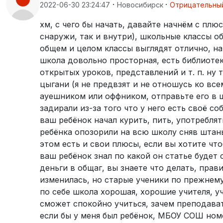
·
·
2022-06-30 23:24:47
Новосибирск
Отрицательны
хм, с чего бы начать, давайте начнём с пл
снаружи, так и внутри), школьные классы о
общем и целом классы выглядят отлично, на с
школа довольно просторная, есть библиотек
открытых уроков, представлений и т. п. ну
цыгани (я не предвзят и не отношусь ко все
ауешником или оффником, отправьте его в ш
задирали из-за того что у него есть своё с
ваш ребёнок начал курить, пить, употреблят
ребёнка опозорили на всю школу сняв штаны 
этом есть и свои плюсы, если вы хотите что
ваш ребёнок знал по какой он статье будет
деньги в общаг, вы знаете что делать, прав
изменилась, но старые ученики по прежнему 
по себе школа хорошая, хорошие учителя, уч
сможет спокойно учиться, зачем преподават
если бы у меня был ребёнок, МБОУ СОШ номе