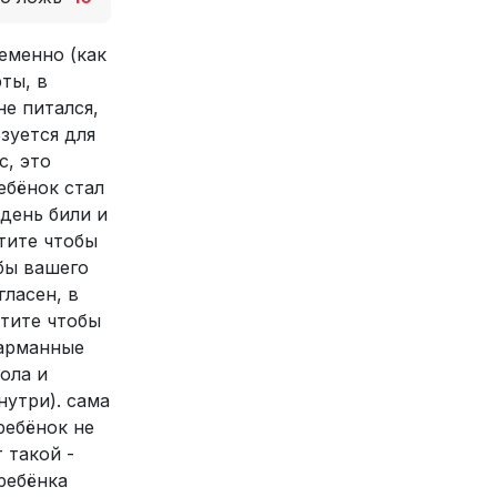
еменно (как
ты, в
не питался,
зуется для
с, это
ебёнок стал
день били и
отите чтобы
обы вашего
гласен, в
отите чтобы
карманные
ола и
нутри). сама
ребёнок не
 такой -
ребёнка