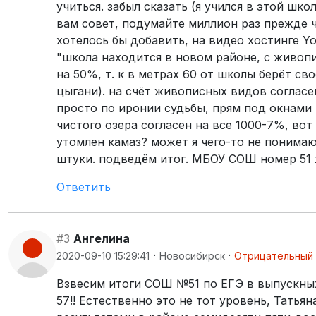
учиться. забыл сказать (я учился в этой ш
вам совет, подумайте миллион раз прежде ч
хотелось бы добавить, на видео хостинге Y
"школа находится в новом районе, с живопи
на 50%, т. к в метрах 60 от школы берёт св
цыгани). на счёт живописных видов согласе
просто по иронии судьбы, прям под окнами ш
чистого озера согласен на все 1000-7%, вот
утомлен камаз? может я чего-то не понимаю,
штуки. подведём итог. МБОУ СОШ номер 51 
Ответить
#3
Ангелина
·
·
2020-09-10 15:29:41
Новосибирск
Отрицательный
Взвесим итоги СОШ №51 по ЕГЭ в выпускных
57!! Естественно это не тот уровень, Тать