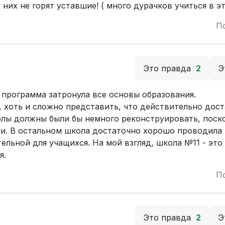
 них не горят уставшие! ( много дурачков учиться в э
П
Это правда
2
Э
 программа затронула все основы образования.
 хоть и сложно представить, что действительно дост
олы должны были бы немного реконструировать, поск
и. В остальном школа достаточно хорошо проводила
тельной для учащихся. На мой взгляд, школа №11 - эт
я.
П
Это правда
2
Э