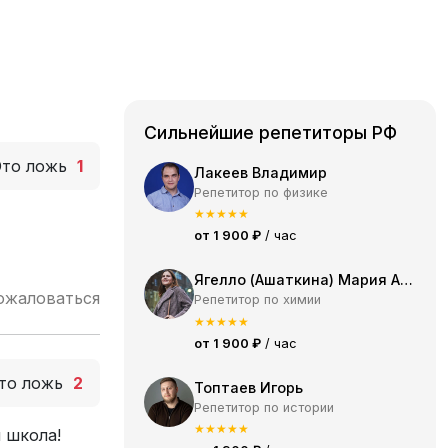
Сильнейшие репетиторы РФ
Это ложь
1
Лакеев Владимир
Репетитор по физике
★
★
★
★
★
от 1 900 ₽
/ час
Ягелло (Ашаткина) Мария Александровна
ожаловаться
Репетитор по химии
★
★
★
★
★
от 1 900 ₽
/ час
то ложь
2
Топтаев Игорь
Репетитор по истории
★
★
★
★
★
я школа!