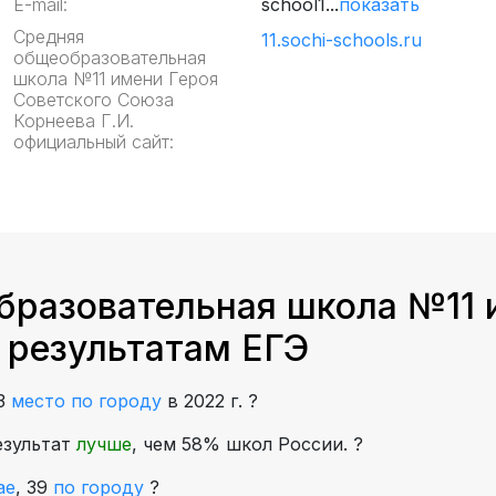
E-mail:
school1...
показать
Средняя
11.sochi-schools.ru
общеобразовательная
школа №11 имени Героя
Советского Союза
Корнеева Г.И.
официальный сайт:
бразовательная школа №11 
 результатам ЕГЭ
3
место по городу
в 2022 г.
?
езультат
лучше
, чем 58% школ России.
?
ае
,
39
по городу
?