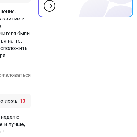
шение.
азвитие и
в
чителя были
ря на то,
асположить
ря
ожаловаться
то ложь
13
ю неделю
е и лучше,
п!