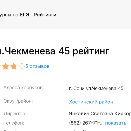
урсы по ЕГЭ
Рейтинги
л.Чекменева 45 рейтинг
5
отзывов
Адреса корпусов:
г. Сочи ул.Чекменева 45
Округ/район:
Хостинский район
Директор:
Янкович Светлана Кирко
Телефон:
(862) 267-71-...
показать