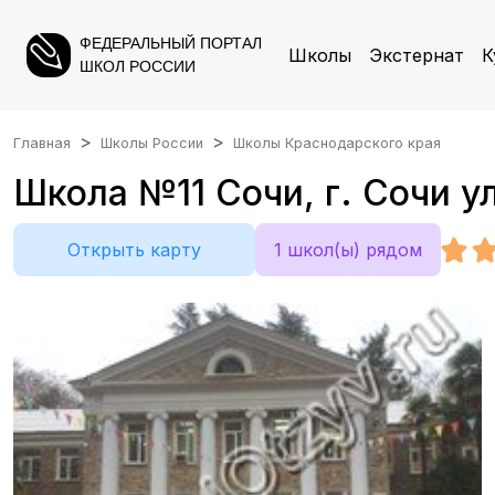
ФЕДЕРАЛЬНЫЙ ПОРТАЛ
Школы
Экстернат
К
ШКОЛ РОССИИ
Главная
Школы России
Школы Краснодарского края
Школа №11 Сочи, г. Сочи у
Открыть карту
1 школ(ы) рядом