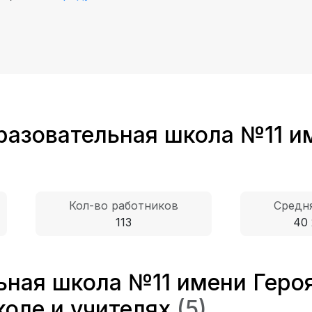
азовательная школа №11 им
Кол-во работников
Средня
113
40 
ная школа №11 имени Геро
коле и учителях
(5)