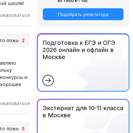
от 1 900 ₽
/ час
той школе!
Подобрать репетитора
ожаловаться
то ложь
2
Подготовка к ЕГЭ и ОГЭ
2026 онлайн и офлайн в
Москве
авляло
ольку
 конкурсы и
о хорошее
ожаловаться
Экстернат для 10-11 класса
в Москве
то ложь
5