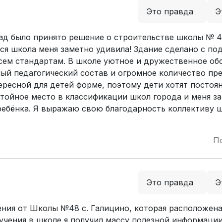
Это правда
Э
зад было принято решение о строительстве школы № 48
яся школа меня заметно удивила! Здание сделано с п
сем стандартам. В школе уютное и дружественное об
ый педагогический состав и огромное количество пр
тересной для детей форме, поэтому дети хотят постоя
стойное место в классификации школ города и меня з
ребёнка. Я выражаю свою благодарность коллективу ш
П
Это правда
Э
ения от Школы №48 с. Галицино, которая расположена
учения в школе я получил массу полезной информации