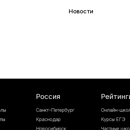
Новости
Россия
Рейтинг
олы
Санкт–Петербург
Онлайн-шко
лы
Краснодар
Курсы ЕГЭ
Новосибирск
Частные шк