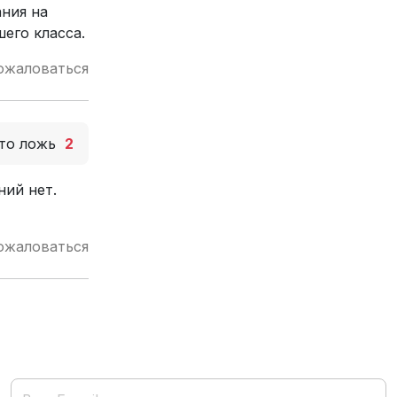
ания на
его класса.
ожаловаться
то ложь
2
ний нет.
ожаловаться