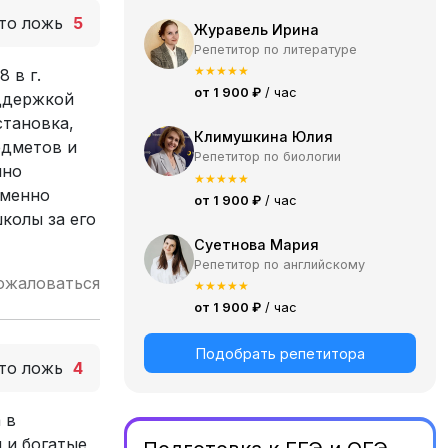
то ложь
5
Журавель Ирина
Репетитор по литературе
★
★
★
★
★
 в г.
от 1 900 ₽
/ час
оддержкой
становка,
Климушкина Юлия
едметов и
Репетитор по биологии
нно
★
★
★
★
★
аменно
от 1 900 ₽
/ час
колы за его
Суетнова Мария
Репетитор по английскому
ожаловаться
★
★
★
★
★
от 1 900 ₽
/ час
Подобрать репетитора
то ложь
4
 в
 и богатые