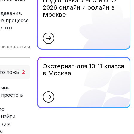
Подготовка к ЕГЭ и ОГЭ
2026 онлайн и офлайн в
одавания.
Москве
 в процессе
е это
ожаловаться
Экстернат для 10-11 класса
то ложь
2
в Москве
ьяне
 просто в
то
 найти
 для
 а