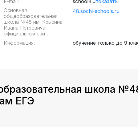
E-mail:
school4...
показать
Основная
48.sochi-schools.ru
общеобразовательная
школа №48 им. Крысина
Ивана Петровича
официальный сайт:
Информация:
обучение только до 9 кла
образовательная школа №4
там ЕГЭ