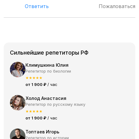
Ответить
Пожаловаться
Сильнейшие репетиторы РФ
Климушкина Юлия
Репетитор по биологии
★
★
★
★
★
от 1 900 ₽
/ час
Холод Анастасия
Репетитор по русскому языку
★
★
★
★
★
от 1 900 ₽
/ час
Топтаев Игорь
Репетитор по истории