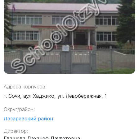
Адреса корпусов:
г. Сочи, аул Хаджико, ул. Левобережная, 1
Округ/район:
Лазаревский район
Директор:
Гвашева Даханеф Даулетовна