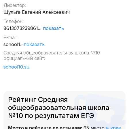
Директор:
Шульга Евгений Алексеевич
Телефон:
8613073239861...
показать
E-mail:
school1...
показать
Средняя общеобразовательная школа №10
официальный сайт:
school10.su
Рейтинг Средняя
общеобразовательная школа
№10 по результатам ЕГЭ
Место в рейтинге по отзывам:
95 место
в крае