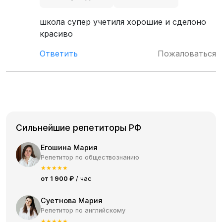
школа супер учетиля хорошие и сделоно
красиво
Ответить
Пожаловаться
Сильнейшие репетиторы РФ
Егошина Мария
Репетитор по обществознанию
★
★
★
★
★
от 1 900 ₽
/ час
Суетнова Мария
Репетитор по английскому
★
★
★
★
★