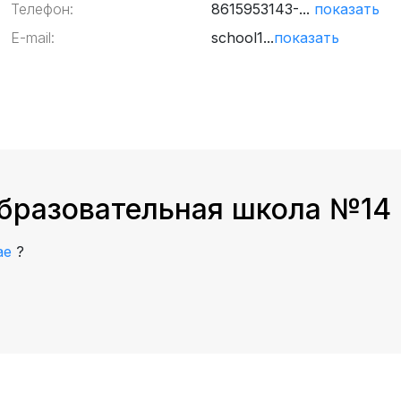
Телефон:
8615953143-...
показать
E-mail:
school1...
показать
бразовательная школа №14 
ае
?