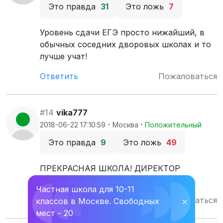
Это правда
31
Это ложь
7
Уровень сдачи ЕГЭ просто нижайший, в
обычных соседних дворовых школах и то
лучше учат!
Ответить
Пожаловаться
#14
vika777
·
·
2018-06-22 17:10:59
Москва
Положительный
Это правда
9
Это ложь
49
ПРЕКРАСНАЯ ШКОЛА! ДИРЕКТОР
ЗАМЕЧАТЕЛЬНЫЙ!!!
Частная школа для 10-11
Ответить
Пожаловаться
классов в Москве. Свободных
⛌
мест - 20