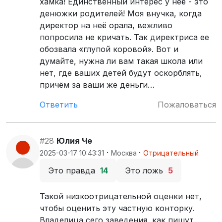
хамка! Единственный интерес у неё - это
денюжки родителей! Моя внучка, когда
директор на неё орала, вежливо
попросила не кричать. Так директриса ее
обозвала «глупой коровой». Вот и
думайте, нужна ли вам такая школа или
нет, где ваших детей будут оскорблять,
причём за ваши же деньги…
Ответить
Пожаловаться
#28
Юлия Че
·
·
2025-03-17 10:43:31
Москва
Отрицательный
Это правда
14
Это ложь
5
Такой низкоотрицательной оценки нет,
чтобы оценить эту частную конторку.
Владелица сего заведения, как пишут