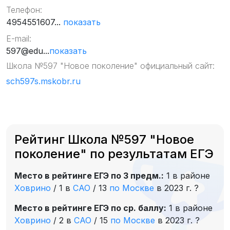
Телефон:
4954551607...
показать
E-mail:
597@edu...
показать
Школа №597 "Новое поколение" официальный сайт:
sch597s.mskobr.ru
Рейтинг Школа №597 "Новое
поколение" по результатам ЕГЭ
Место в рейтинге ЕГЭ по 3 предм.:
1 в районе
Ховрино
/
1 в
САО
/
13
по Москве
в 2023 г.
?
Место в рейтинге ЕГЭ по ср. баллу:
1 в районе
Ховрино
/
2 в
САО
/
15
по Москве
в 2023 г.
?