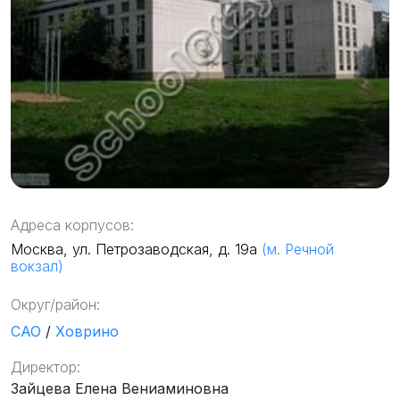
Адреса корпусов:
Москва, ул. Петрозаводская, д. 19а
(м. Речной
вокзал)
Округ/район:
САО
/
Ховрино
Директор:
Зайцева Елена Вениаминовна