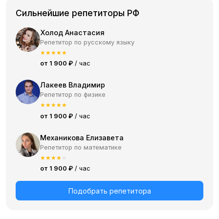
Сильнейшие репетиторы РФ
Холод Анастасия
Репетитор по русскому языку
★
★
★
★
★
от 1 900 ₽
/ час
Лакеев Владимир
Репетитор по физике
★
★
★
★
★
от 1 900 ₽
/ час
Механикова Елизавета
Репетитор по математике
★
★
★
★
★
от 1 900 ₽
/ час
Подобрать репетитора